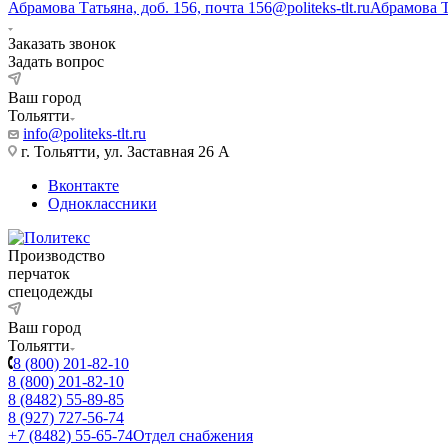
Абрамова Татьяна, доб. 156, почта 156@politeks-tlt.ru
Абрамова 
Заказать звонок
Задать вопрос
Ваш город
Тольятти
info@politeks-tlt.ru
г. Тольятти, ул. Заставная 26 А
Вконтакте
Одноклассники
Производство
перчаток
спецодежды
Ваш город
Тольятти
8 (800) 201-82-10
8 (800) 201-82-10
8 (8482) 55-89-85
8 (927) 727-56-74
+7 (8482) 55-65-74
Отдел снабжения