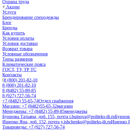
Охрана труда
Акции
Услуги
Брендирование спецодежды
Блог
Бренды
Как купить
Условия оплаты
Условия доставки
Возврат товара
Условные обозначения
Типы размеров
Климатические пояса
ГОСТ, ТУ, ТР ТС
Контакты
8 (800) 201-82-10
8 (800) 201-82-10
8 (8482) 55-89-85
8 (927) 727-56-74
+7 (8482) 55-65-74
Отдел снабжения
Магазин: +7 (8482)55-65-32
магазин
Менеджеры: +7 (8482) 55-89-85
менеджеры
Буинова Татьяна, доб. 155, почта t.buinova@politeks-tlt.ru
Буинов
Ищенко Яна, доб. 152, почта y.ishchenko@politeks-tlt.ru
Ищенко 
Товароведы: +7 (927) 727-56-74