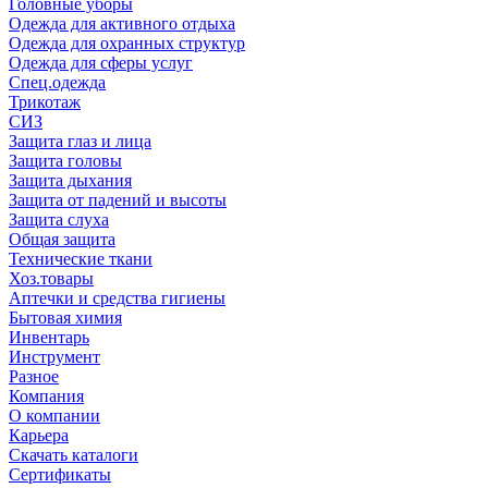
Головные уборы
Одежда для активного отдыха
Одежда для охранных структур
Одежда для сферы услуг
Спец.одежда
Трикотаж
СИЗ
Защита глаз и лица
Защита головы
Защита дыхания
Защита от падений и высоты
Защита слуха
Общая защита
Технические ткани
Хоз.товары
Аптечки и средства гигиены
Бытовая химия
Инвентарь
Инструмент
Разное
Компания
О компании
Карьера
Cкачать каталоги
Сертификаты