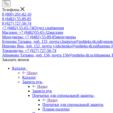
Телефоны
8 (800) 201-82-10
8 (8482) 55-89-85
8 (927) 727-56-74
+7 (8482) 55-65-74
Отдел снабжения
Магазин: +7 (8482)55-65-32
магазин
Менеджеры: +7 (8482) 55-89-85
менеджеры
Буинова Татьяна, доб. 155, почта t.buinova@politeks-tlt.ru
Буинов
Ищенко Яна, доб. 152, почта y.ishchenko@politeks-tlt.ru
Ищенко 
Товароведы: +7 (927) 727-56-74
Абрамова Татьяна, доб. 156, почта 156@politeks-tlt.ru
Абрамова 
Заказать звонок
Каталог
Назад
Каталог
Защита рук
Назад
Защита рук
Перчатки для специальной защиты
Назад
Перчатки для специальной защиты
Плащи-палатки