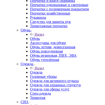
Перчатки и краги сварщика
Перчатки одноразовые и смотровые
Перчатки с полимерным покрытием
Перчатки хозяйственные
Рукавицы
Средства для защиты рук
Трикотажные перчатки
Обувь
Назад
Обувь
Аксессуары для обуви
Обувь летняя, демисезонная
Обувь повседневная
Обувь резиновая, ПВХ, ЭВА
Обувь утеплённая
Одежда
Назад
Одежда
Головные уборы
Одежда для активного отдыха
Одежда для охранных структур
Одежда для сферы услуг
Спец.одежда
Трикотаж
СИЗ