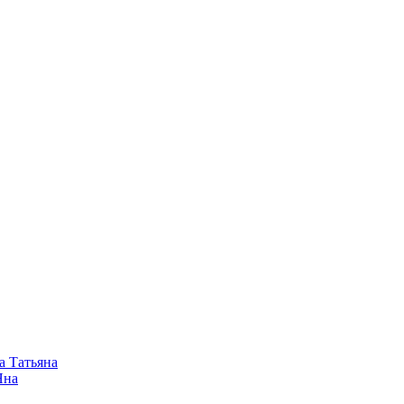
а Татьяна
Яна