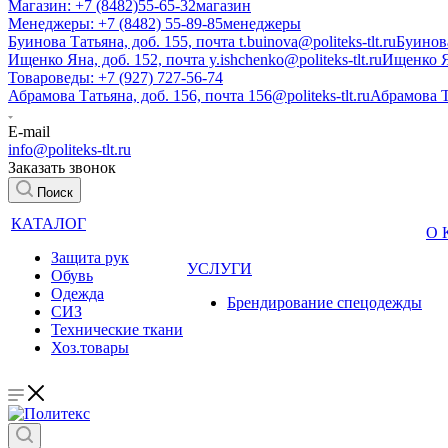
Магазин: +7 (8482)55-65-32
магазин
Менеджеры: +7 (8482) 55-89-85
менеджеры
Буинова Татьяна, доб. 155, почта t.buinova@politeks-tlt.ru
Буинов
Ищенко Яна, доб. 152, почта y.ishchenko@politeks-tlt.ru
Ищенко 
Товароведы: +7 (927) 727-56-74
Абрамова Татьяна, доб. 156, почта 156@politeks-tlt.ru
Абрамова 
E-mail
info@politeks-tlt.ru
Заказать звонок
Поиск
КАТАЛОГ
О
Защита рук
УСЛУГИ
Обувь
Одежда
Брендирование спецодежды
СИЗ
Технические ткани
Хоз.товары