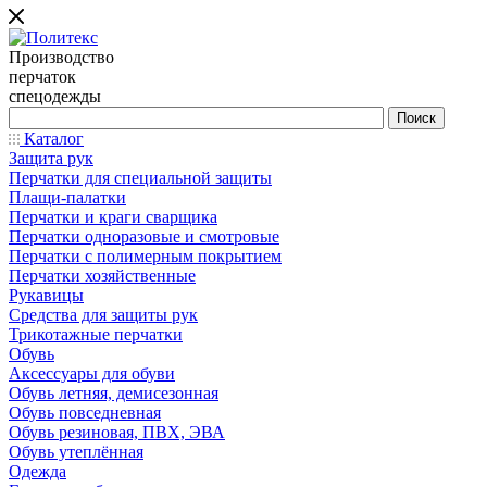
Производство
перчаток
спецодежды
Каталог
Защита рук
Перчатки для специальной защиты
Плащи-палатки
Перчатки и краги сварщика
Перчатки одноразовые и смотровые
Перчатки с полимерным покрытием
Перчатки хозяйственные
Рукавицы
Средства для защиты рук
Трикотажные перчатки
Обувь
Аксессуары для обуви
Обувь летняя, демисезонная
Обувь повседневная
Обувь резиновая, ПВХ, ЭВА
Обувь утеплённая
Одежда