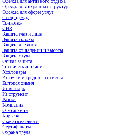
Одежда для активного отдыха
Одежда для охранных структур
Одежда для сферы услуг
Спец.одежда
Трикотаж
СИЗ
Защита глаз и лица
Защита головы
Защита дыхания
Защита от падений и высоты
Защита слуха
Общая защита
Технические ткани
Хоз.товары
Аптечки и средства гигиены
Бытовая химия
Инвентарь
Инструмент
Разное
Компания
О компании
Карьера
Cкачать каталоги
Сертификаты
Охрана труда