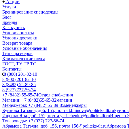
Акции
Услуги
Брендирование спецодежды
Блог
Бренды
Как купить
Условия оплаты
Условия доставки
Возврат товара
Условные обозначения
Типы размеров
Климатические пояса
ГОСТ, ТУ, ТР ТС
Контакты
8 (800) 201-82-10
8 (800) 201-82-10
8 (8482) 55-89-85
8 (927) 727-56-74
+7 (8482) 55-65-74
Отдел снабжения
Магазин: +7 (8482)55-65-32
магазин
Менеджеры: +7 (8482) 55-89-85
менеджеры
Буинова Татьяна, доб. 155, почта t.buinova@politeks-tlt.ru
Буинов
Ищенко Яна, доб. 152, почта y.ishchenko@politeks-tlt.ru
Ищенко 
Товароведы: +7 (927) 727-56-74
Абрамова Татьяна, доб. 156, почта 156@politeks-tlt.ru
Абрамова 