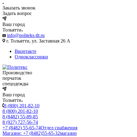
Заказать звонок
Задать вопрос
Ваш город
Тольятти
info@politeks-tlt.ru
г. Тольятти, ул. Заставная 26 А
Вконтакте
Одноклассники
Производство
перчаток
спецодежды
Ваш город
Тольятти
8 (800) 201-82-10
8 (800) 201-82-10
8 (8482) 55-89-85
8 (927) 727-56-74
+7 (8482) 55-65-74
Отдел снабжения
Магазин: +7 (8482)55-65-32
магазин