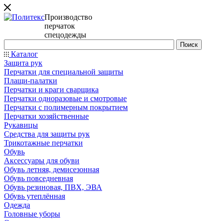
Производство
перчаток
спецодежды
Каталог
Защита рук
Перчатки для специальной защиты
Плащи-палатки
Перчатки и краги сварщика
Перчатки одноразовые и смотровые
Перчатки с полимерным покрытием
Перчатки хозяйственные
Рукавицы
Средства для защиты рук
Трикотажные перчатки
Обувь
Аксессуары для обуви
Обувь летняя, демисезонная
Обувь повседневная
Обувь резиновая, ПВХ, ЭВА
Обувь утеплённая
Одежда
Головные уборы