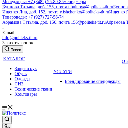
Менеджеры: +7 (8482) 55-89-85
менеджеры
Буинова Татьяна, доб. 155, почта t.buinova@politeks-tlt.ru
Буинов
Ищенко Яна, доб. 152, почта y.ishchenko@politeks-tlt.ru
Ищенко 
Товароведы: +7 (927) 727-56-74
Абрамова Татьяна, доб. 156, почта 156@politeks-tlt.ru
Абрамова 
E-mail
info@politeks-tlt.ru
Заказать звонок
Поиск
КАТАЛОГ
О
Защита рук
УСЛУГИ
Обувь
Одежда
Брендирование спецодежды
СИЗ
Технические ткани
Хоз.товары