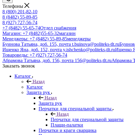
Телефоны
8 (800) 201-82-10
8 (8482) 55-89-85
8 (927) 727-56-74
+7 (8482) 55-65-74
Отдел снабжения
Магазин: +7 (8482)55-65-32
магазин
Менеджеры: +7 (8482) 55-89-85
менеджеры
Буинова Татьяна, доб. 155, почта t.buinova@politeks-tlt.ru
Буинов
Ищенко Яна, доб. 152, почта y.ishchenko@politeks-tlt.ru
Ищенко 
Товароведы: +7 (927) 727-56-74
Абрамова Татьяна, доб. 156, почта 156@politeks-tlt.ru
Абрамова 
Заказать звонок
Каталог
Назад
Каталог
Защита рук
Назад
Защита рук
Перчатки для специальной защиты
Назад
Перчатки для специальной защиты
Плащи-палатки
Перчатки и краги сварщика