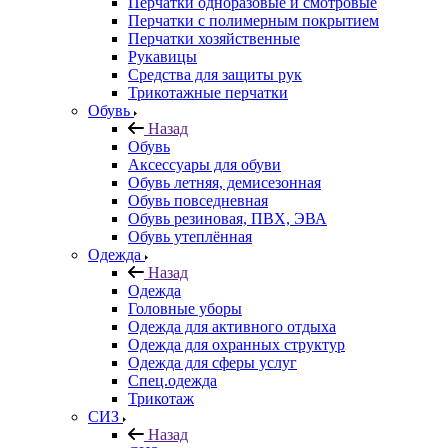
Перчатки одноразовые и смотровые
Перчатки с полимерным покрытием
Перчатки хозяйственные
Рукавицы
Средства для защиты рук
Трикотажные перчатки
Обувь
Назад
Обувь
Аксессуары для обуви
Обувь летняя, демисезонная
Обувь повседневная
Обувь резиновая, ПВХ, ЭВА
Обувь утеплённая
Одежда
Назад
Одежда
Головные уборы
Одежда для активного отдыха
Одежда для охранных структур
Одежда для сферы услуг
Спец.одежда
Трикотаж
СИЗ
Назад