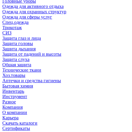
Головные уборы
Одежда для активного отдыха
Одежда для охранных структур
Одежда для сферы услуг
Спец.одежда
Трикотаж
СИЗ
Защита глаз и лица
Защита головы
Защита дыхания
Защита от падений и высоты
Защита слуха
Общая защита
Технические ткани
Хоз.товары
Аптечки и средства гигиены
Бытовая химия
Инвентарь
Инструмент
Разное
Компания
О компании
Карьера
Cкачать каталоги
Сертификаты