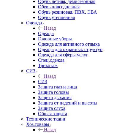
Обувь летняя, демисезонная
Обувь повседневная
Обувь резиновая, ПВХ, ЭВА
Обувь утеплённая
Одежда
Назад
Одежда
Головные уборы
Одежда для активного отдыха
Одежда для охранных структур
Одежда для сферы услуг
Спец.одежда
Трикотаж
СИЗ
Назад
СИЗ
Защита глаз и лица
Защита головы
Защита дыхания
Защита от падений и высоты
Защита слуха
Общая защита
Технические ткани
Хоз.товары
Назад