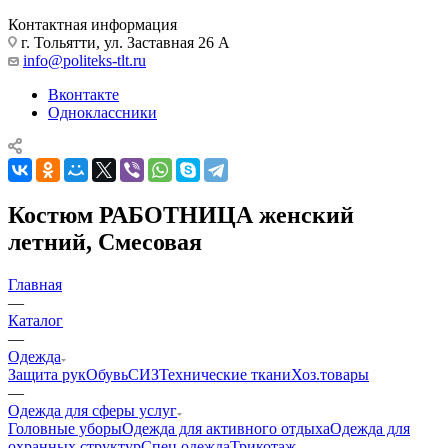
Контактная информация
г. Тольятти, ул. Заставная 26 А
info@politeks-tlt.ru
Вконтакте
Одноклассники
Костюм РАБОТНИЦА женский
летний, Смесовая
Главная
—
Каталог
—
Одежда
Защита рук
Обувь
СИЗ
Технические ткани
Хоз.товары
—
Одежда для сферы услуг
Головные уборы
Одежда для активного отдыха
Одежда для
охранных структур
Спец.одежда
Трикотаж