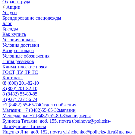
Охрана труда
Акции
Услуги
Брендирование спецодежды
Блог
Бренды
Как купить
Условия оплаты
Условия доставки
Возврат товара
Условные обозначения
Типы размеров
Климатические пояса
ГОСТ, ТУ, ТР ТС
Контакты
8 (800) 201-82-10
8 (800) 201-82-10
8 (8482) 55-89-85
8 (927) 727-56-74
+7 (8482) 55-65-74
Отдел снабжения
Магазин: +7 (8482)55-65-32
магазин
Менеджеры: +7 (8482) 55-89-85
менеджеры
Буинова Татьяна, доб. 155, почта t.buinova@politeks-
tlt.ru
Буинова Татьяна
Ищенко Яна, доб. 152, почта y.ishchenko@politeks-tlt.ru
Ищенко