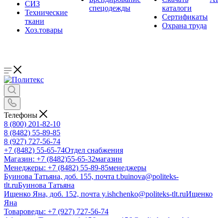
СИЗ
спецодежды
каталоги
Технические
Сертификаты
ткани
Охрана труда
Хоз.товары
Телефоны
8 (800) 201-82-10
8 (8482) 55-89-85
8 (927) 727-56-74
+7 (8482) 55-65-74
Отдел снабжения
Магазин: +7 (8482)55-65-32
магазин
Менеджеры: +7 (8482) 55-89-85
менеджеры
Буинова Татьяна, доб. 155, почта t.buinova@politeks-
tlt.ru
Буинова Татьяна
Ищенко Яна, доб. 152, почта y.ishchenko@politeks-tlt.ru
Ищенко
Яна
Товароведы: +7 (927) 727-56-74