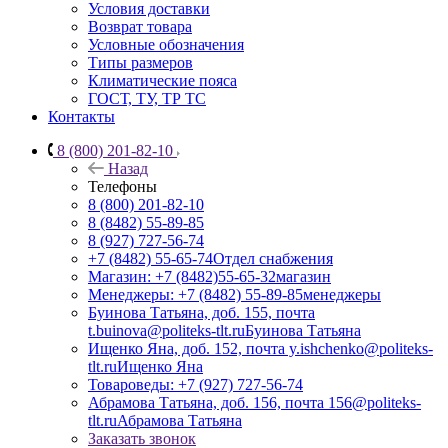
Условия доставки
Возврат товара
Условные обозначения
Типы размеров
Климатические пояса
ГОСТ, ТУ, ТР ТС
Контакты
8 (800) 201-82-10
Назад
Телефоны
8 (800) 201-82-10
8 (8482) 55-89-85
8 (927) 727-56-74
+7 (8482) 55-65-74
Отдел снабжения
Магазин: +7 (8482)55-65-32
магазин
Менеджеры: +7 (8482) 55-89-85
менеджеры
Буинова Татьяна, доб. 155, почта
t.buinova@politeks-tlt.ru
Буинова Татьяна
Ищенко Яна, доб. 152, почта y.ishchenko@politeks-
tlt.ru
Ищенко Яна
Товароведы: +7 (927) 727-56-74
Абрамова Татьяна, доб. 156, почта 156@politeks-
tlt.ru
Абрамова Татьяна
Заказать звонок