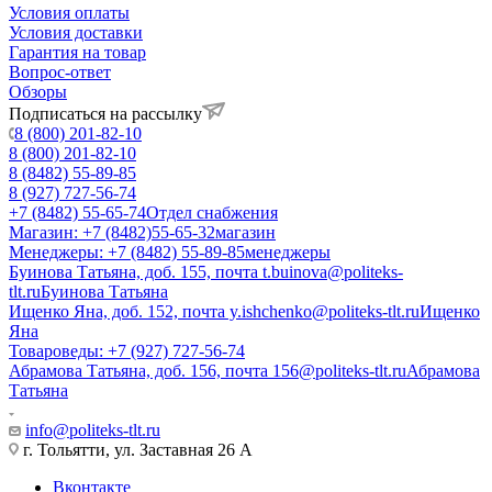
Условия оплаты
Условия доставки
Гарантия на товар
Вопрос-ответ
Обзоры
Подписаться на рассылку
8 (800) 201-82-10
8 (800) 201-82-10
8 (8482) 55-89-85
8 (927) 727-56-74
+7 (8482) 55-65-74
Отдел снабжения
Магазин: +7 (8482)55-65-32
магазин
Менеджеры: +7 (8482) 55-89-85
менеджеры
Буинова Татьяна, доб. 155, почта t.buinova@politeks-
tlt.ru
Буинова Татьяна
Ищенко Яна, доб. 152, почта y.ishchenko@politeks-tlt.ru
Ищенко
Яна
Товароведы: +7 (927) 727-56-74
Абрамова Татьяна, доб. 156, почта 156@politeks-tlt.ru
Абрамова
Татьяна
info@politeks-tlt.ru
г. Тольятти, ул. Заставная 26 А
Вконтакте