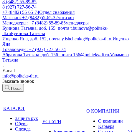
8 (8482) 55-89-85
8 (927) 727-56-74
+7 (8482) 55-65-74
Отдел снабжения
Магазин: +7 (8482)55-65-32
магазин
Менеджеры: +7 (8482) 55-89-85
менеджеры
Буинова Татьяна, доб. 155, почта t.buinova@politeks-
tlt.ru
Буинова Татьяна
Ищенко Яна, доб. 152, почта y.ishchenko@politeks-tlt.ru
Ищенко
Яна
Товароведы: +7 (927) 727-56-74
Абрамова Татьяна, доб. 156, почта 156@politeks-tlt.ru
Абрамова
Татьяна
E-mail
info@politeks-tlt.ru
Заказать звонок
Поиск
КАТАЛОГ
О КОМПАНИИ
Защита рук
О компании
УСЛУГИ
Обувь
Карьера
Одежда
Брендирование
Cкачать
А