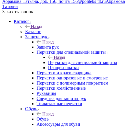
Абрамова Татьяна, доб. 156, почта 156@politeks-tlt.ru
Абрамова
Татьяна
Заказать звонок
Каталог
Назад
Каталог
Защита рук
Назад
Защита рук
Перчатки для специальной защиты
Назад
Перчатки для специальной защиты
Плащи-палатки
Перчатки и краги сварщика
Перчатки одноразовые и смотровые
Перчатки с полимерным покрытием
Перчатки хозяйственные
Рукавицы
Средства для защиты рук
Трикотажные перчатки
Обувь
Назад
Обувь
Аксессуары для обуви