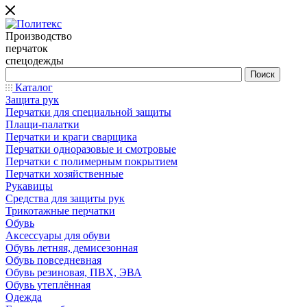
Производство
перчаток
спецодежды
Каталог
Защита рук
Перчатки для специальной защиты
Плащи-палатки
Перчатки и краги сварщика
Перчатки одноразовые и смотровые
Перчатки с полимерным покрытием
Перчатки хозяйственные
Рукавицы
Средства для защиты рук
Трикотажные перчатки
Обувь
Аксессуары для обуви
Обувь летняя, демисезонная
Обувь повседневная
Обувь резиновая, ПВХ, ЭВА
Обувь утеплённая
Одежда