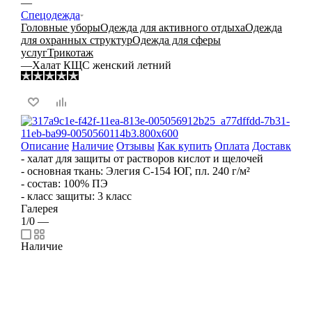
—
Спецодежда
Головные уборы
Одежда для активного отдыха
Одежда
для охранных структур
Одежда для сферы
услуг
Трикотаж
—
Халат КЩС женский летний
Описание
Наличие
Отзывы
Как купить
Оплата
Доставка
- халат для защиты от растворов кислот и щелочей
- основная ткань: Элегия С-154 ЮГ, пл. 240 г/м²
- состав: 100% ПЭ
- класс защиты: 3 класс
Галерея
1/0
—
Наличие