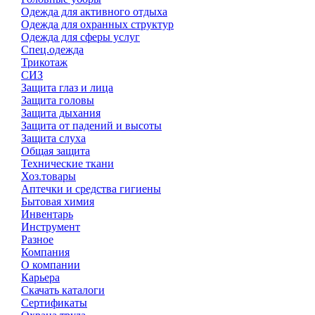
Одежда для активного отдыха
Одежда для охранных структур
Одежда для сферы услуг
Спец.одежда
Трикотаж
СИЗ
Защита глаз и лица
Защита головы
Защита дыхания
Защита от падений и высоты
Защита слуха
Общая защита
Технические ткани
Хоз.товары
Аптечки и средства гигиены
Бытовая химия
Инвентарь
Инструмент
Разное
Компания
О компании
Карьера
Cкачать каталоги
Сертификаты