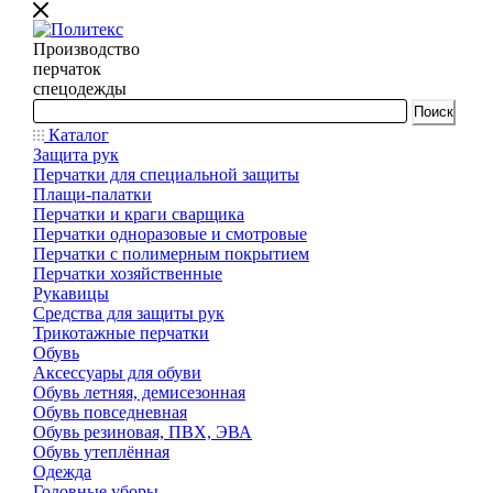
Производство
перчаток
спецодежды
Каталог
Защита рук
Перчатки для специальной защиты
Плащи-палатки
Перчатки и краги сварщика
Перчатки одноразовые и смотровые
Перчатки с полимерным покрытием
Перчатки хозяйственные
Рукавицы
Средства для защиты рук
Трикотажные перчатки
Обувь
Аксессуары для обуви
Обувь летняя, демисезонная
Обувь повседневная
Обувь резиновая, ПВХ, ЭВА
Обувь утеплённая
Одежда
Головные уборы