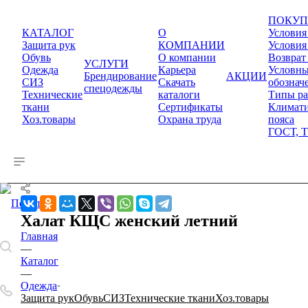
ПОКУП
КАТАЛОГ
О
Условия
Защита рук
КОМПАНИИ
Условия
Обувь
О компании
Возврат
УСЛУГИ
Одежда
Карьера
Условн
Брендирование
АКЦИИ
СИЗ
Cкачать
обознач
спецодежды
Технические
каталоги
Типы ра
ткани
Сертификаты
Климати
Хоз.товары
Охрана труда
пояса
ГОСТ, Т
Халат КЩС женский летний
Главная
—
Каталог
—
Одежда
Защита рук
Обувь
СИЗ
Технические ткани
Хоз.товары