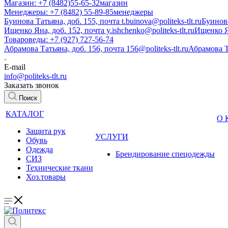
Магазин: +7 (8482)55-65-32
магазин
Менеджеры: +7 (8482) 55-89-85
менеджеры
Буинова Татьяна, доб. 155, почта t.buinova@politeks-tlt.ru
Буинов
Ищенко Яна, доб. 152, почта y.ishchenko@politeks-tlt.ru
Ищенко 
Товароведы: +7 (927) 727-56-74
Абрамова Татьяна, доб. 156, почта 156@politeks-tlt.ru
Абрамова 
E-mail
info@politeks-tlt.ru
Заказать звонок
Поиск
КАТАЛОГ
О
Защита рук
УСЛУГИ
Обувь
Одежда
Брендирование спецодежды
СИЗ
Технические ткани
Хоз.товары