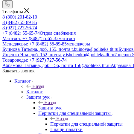
Телефоны
8 (800) 201-82-10
8 (8482) 55-89-85
8 (927) 727-56-74
+7 (8482) 55-65-74
Отдел снабжения
Магазин: +7 (8482)55-65-32
магазин
Менеджеры: +7 (8482) 55-89-85
менеджеры
Буинова Татьяна, доб. 155, почта t.buinova@politeks-tlt.ru
Буинов
Ищенко Яна, доб. 152, почта y.ishchenko@politeks-tlt.ru
Ищенко 
Товароведы: +7 (927) 727-56-74
Абрамова Татьяна, доб. 156, почта 156@politeks-tlt.ru
Абрамова 
Заказать звонок
Каталог
Назад
Каталог
Защита рук
Назад
Защита рук
Перчатки для специальной защиты
Назад
Перчатки для специальной защиты
Плащи-палатки