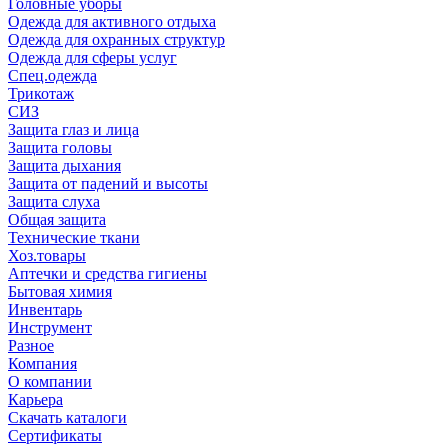
Головные уборы
Одежда для активного отдыха
Одежда для охранных структур
Одежда для сферы услуг
Спец.одежда
Трикотаж
СИЗ
Защита глаз и лица
Защита головы
Защита дыхания
Защита от падений и высоты
Защита слуха
Общая защита
Технические ткани
Хоз.товары
Аптечки и средства гигиены
Бытовая химия
Инвентарь
Инструмент
Разное
Компания
О компании
Карьера
Cкачать каталоги
Сертификаты