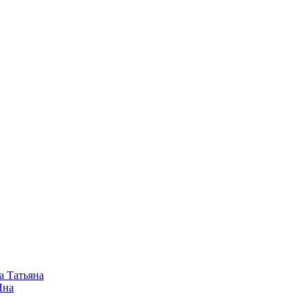
а Татьяна
Яна