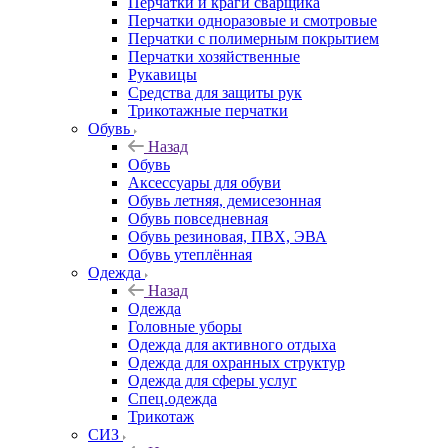
Перчатки и краги сварщика
Перчатки одноразовые и смотровые
Перчатки с полимерным покрытием
Перчатки хозяйственные
Рукавицы
Средства для защиты рук
Трикотажные перчатки
Обувь
Назад
Обувь
Аксессуары для обуви
Обувь летняя, демисезонная
Обувь повседневная
Обувь резиновая, ПВХ, ЭВА
Обувь утеплённая
Одежда
Назад
Одежда
Головные уборы
Одежда для активного отдыха
Одежда для охранных структур
Одежда для сферы услуг
Спец.одежда
Трикотаж
СИЗ