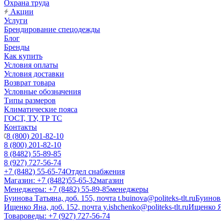
Охрана труда
Акции
Услуги
Брендирование спецодежды
Блог
Бренды
Как купить
Условия оплаты
Условия доставки
Возврат товара
Условные обозначения
Типы размеров
Климатические пояса
ГОСТ, ТУ, ТР ТС
Контакты
8 (800) 201-82-10
8 (800) 201-82-10
8 (8482) 55-89-85
8 (927) 727-56-74
+7 (8482) 55-65-74
Отдел снабжения
Магазин: +7 (8482)55-65-32
магазин
Менеджеры: +7 (8482) 55-89-85
менеджеры
Буинова Татьяна, доб. 155, почта t.buinova@politeks-tlt.ru
Буинов
Ищенко Яна, доб. 152, почта y.ishchenko@politeks-tlt.ru
Ищенко 
Товароведы: +7 (927) 727-56-74