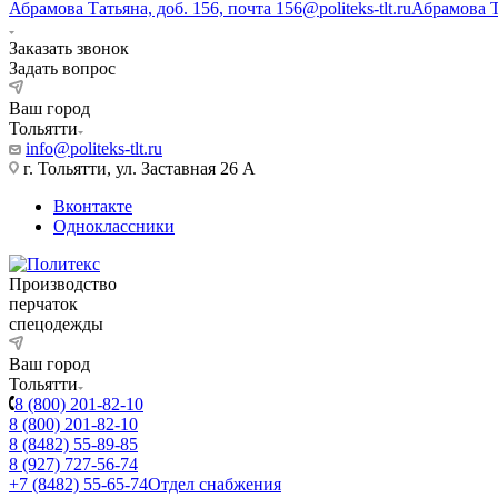
Абрамова Татьяна, доб. 156, почта 156@politeks-tlt.ru
Абрамова 
Заказать звонок
Задать вопрос
Ваш город
Тольятти
info@politeks-tlt.ru
г. Тольятти, ул. Заставная 26 А
Вконтакте
Одноклассники
Производство
перчаток
спецодежды
Ваш город
Тольятти
8 (800) 201-82-10
8 (800) 201-82-10
8 (8482) 55-89-85
8 (927) 727-56-74
+7 (8482) 55-65-74
Отдел снабжения