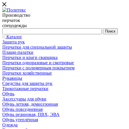
Производство
перчаток
спецодежды
Каталог
Защита рук
Перчатки для специальной защиты
Плащи-палатки
Перчатки и краги сварщика
Перчатки одноразовые и смотровые
Перчатки с полимерным покрытием
Перчатки хозяйственные
Рукавицы
Средства для защиты рук
Трикотажные перчатки
Обувь
Аксессуары для обуви
Обувь летняя, демисезонная
Обувь повседневная
Обувь резиновая, ПВХ, ЭВА
Обувь утеплённая
Одежда