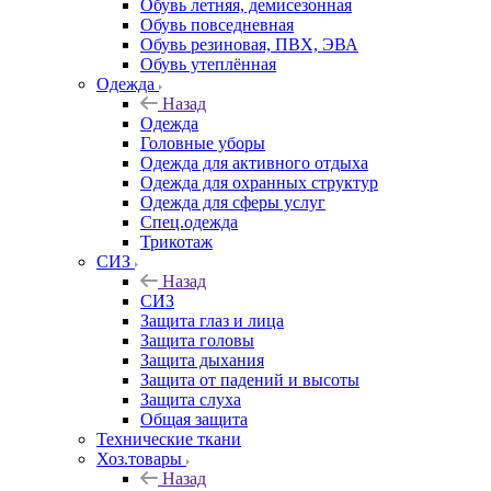
Обувь летняя, демисезонная
Обувь повседневная
Обувь резиновая, ПВХ, ЭВА
Обувь утеплённая
Одежда
Назад
Одежда
Головные уборы
Одежда для активного отдыха
Одежда для охранных структур
Одежда для сферы услуг
Спец.одежда
Трикотаж
СИЗ
Назад
СИЗ
Защита глаз и лица
Защита головы
Защита дыхания
Защита от падений и высоты
Защита слуха
Общая защита
Технические ткани
Хоз.товары
Назад