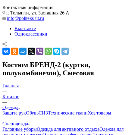
Контактная информация
г. Тольятти, ул. Заставная 26 А
info@politeks-tlt.ru
Вконтакте
Одноклассники
Костюм БРЕНД-2 (куртка,
полукомбинезон), Смесовая
Главная
—
Каталог
—
Одежда
Защита рук
Обувь
СИЗ
Технические ткани
Хоз.товары
—
Спецодежда
Головные уборы
Одежда для активного отдыха
Одежда для
охранных структур
Одежда для сферы услуг
Трикотаж