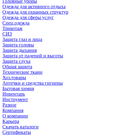
Головные уборы
Одежда для активного отдыха
Одежда для охранных структур
Одежда для сферы услуг
Спец.одежда
Трикотаж
СИЗ
Защита глаз и лица
Защита головы
Защита дыхания
Защита от падений и высоты
Защита слуха
Общая защита
Технические ткани
Хоз.товары
Аптечки и средства гигиены
Бытовая химия
Инвентарь
Инструмент
Разное
Компания
О компании
Карьера
Cкачать каталоги
Сертификаты