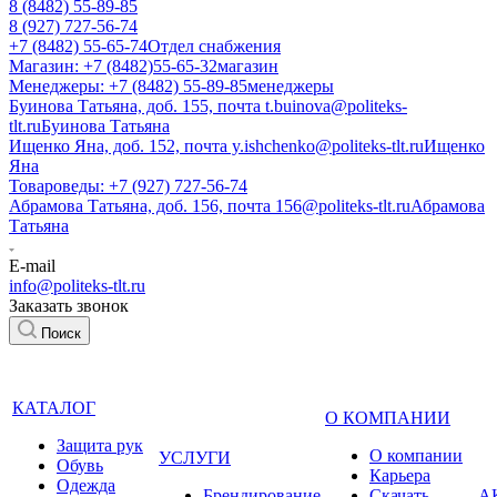
8 (8482) 55-89-85
8 (927) 727-56-74
+7 (8482) 55-65-74
Отдел снабжения
Магазин: +7 (8482)55-65-32
магазин
Менеджеры: +7 (8482) 55-89-85
менеджеры
Буинова Татьяна, доб. 155, почта t.buinova@politeks-
tlt.ru
Буинова Татьяна
Ищенко Яна, доб. 152, почта y.ishchenko@politeks-tlt.ru
Ищенко
Яна
Товароведы: +7 (927) 727-56-74
Абрамова Татьяна, доб. 156, почта 156@politeks-tlt.ru
Абрамова
Татьяна
E-mail
info@politeks-tlt.ru
Заказать звонок
Поиск
КАТАЛОГ
О КОМПАНИИ
Защита рук
О компании
УСЛУГИ
Обувь
Карьера
Одежда
Брендирование
Cкачать
А