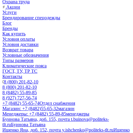
Охрана труда
Акции
Услуги
Брендирование спецодежды
Блог
Бренды
Как купить
Условия оплаты
Условия доставки
Возврат товара
Условные обозначения
Типы размеров
Климатические пояса
ГОСТ, ТУ, ТР ТС
Контакты
8 (800) 201-82-10
8 (800) 201-82-10
8 (8482) 55-89-85
8 (927) 727-56-74
+7 (8482) 55-65-74
Отдел снабжения
Магазин: +7 (8482)55-65-32
магазин
Менеджеры: +7 (8482) 55-89-85
менеджеры
Буинова Татьяна, доб. 155, почта t.buinova@politeks-
tlt.ru
Буинова Татьяна
Ищенко Яна, доб. 152, почта y.ishchenko@politeks-tlt.ru
Ищенко