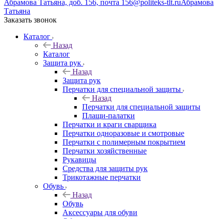
Абрамова Татьяна, доб. 156, почта 156@politeks-tlt.ru
Абрамова
Татьяна
Заказать звонок
Каталог
Назад
Каталог
Защита рук
Назад
Защита рук
Перчатки для специальной защиты
Назад
Перчатки для специальной защиты
Плащи-палатки
Перчатки и краги сварщика
Перчатки одноразовые и смотровые
Перчатки с полимерным покрытием
Перчатки хозяйственные
Рукавицы
Средства для защиты рук
Трикотажные перчатки
Обувь
Назад
Обувь
Аксессуары для обуви