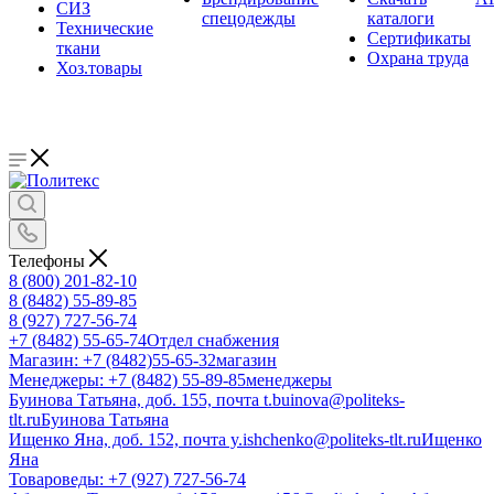
СИЗ
спецодежды
каталоги
Технические
Сертификаты
ткани
Охрана труда
Хоз.товары
Телефоны
8 (800) 201-82-10
8 (8482) 55-89-85
8 (927) 727-56-74
+7 (8482) 55-65-74
Отдел снабжения
Магазин: +7 (8482)55-65-32
магазин
Менеджеры: +7 (8482) 55-89-85
менеджеры
Буинова Татьяна, доб. 155, почта t.buinova@politeks-
tlt.ru
Буинова Татьяна
Ищенко Яна, доб. 152, почта y.ishchenko@politeks-tlt.ru
Ищенко
Яна
Товароведы: +7 (927) 727-56-74