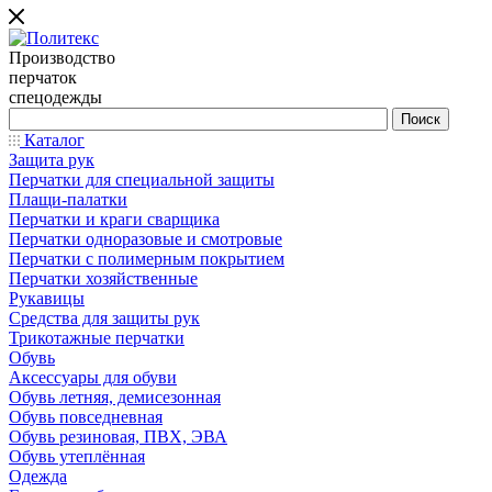
Производство
перчаток
спецодежды
Каталог
Защита рук
Перчатки для специальной защиты
Плащи-палатки
Перчатки и краги сварщика
Перчатки одноразовые и смотровые
Перчатки с полимерным покрытием
Перчатки хозяйственные
Рукавицы
Средства для защиты рук
Трикотажные перчатки
Обувь
Аксессуары для обуви
Обувь летняя, демисезонная
Обувь повседневная
Обувь резиновая, ПВХ, ЭВА
Обувь утеплённая
Одежда