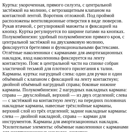
Куртка: укороченная, прямого силуэта, с центральной
застёжкой на молнию, с ветрозащитным клапаном на
контактной лентой. Воротник отложной. Под проймой
расположены вентиляционные отверстия в виде люверсов.
Рукав втачной, с регулировкой манжеты и фиксацией на
кнопку. Куртка регулируется по ширине патами на кнопках.
Полукомбинезон: удобный полукомбинезон прямого кроя, с
центральной застёжкой на двухзамковую молнию,
фиксируется бретелями и функциональными фастексами.
Отлётные наколенники с карманами для амортизационных
накладок, вход наколенника фиксируется на ленту
контактную. Пояс в центральной части на спинке собран
эластичной тесьмой для плотного прилегания к талии.
Карманы. куртка: нагрудный слева: один для ручки и один
объёмный с клапаном с фиксацией на ленту контактную;
двойной объёмный нагрудный справа; боковые нижние
карманы. Полукомбинезон: 2 нагрудных накладных кармана:
справа — двухслойный, верхний — из двух отделений; слева
— с застёжкой на контактную ленту; на передних половинах
накладные карманы, навесные трёхслойные карманы,
верхний слой из трёх отделений; задние накладные карманы:
слева — двойной накладной, справа — карман для
инструментов. Карманы для амортизационных накладок.
Усилительные элементы: объёмные наколенники с карманами