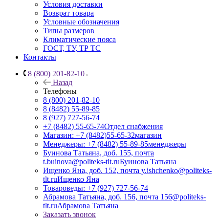
Условия доставки
Возврат товара
Условные обозначения
Типы размеров
Климатические пояса
ГОСТ, ТУ, ТР ТС
Контакты
8 (800) 201-82-10
Назад
Телефоны
8 (800) 201-82-10
8 (8482) 55-89-85
8 (927) 727-56-74
+7 (8482) 55-65-74
Отдел снабжения
Магазин: +7 (8482)55-65-32
магазин
Менеджеры: +7 (8482) 55-89-85
менеджеры
Буинова Татьяна, доб. 155, почта
t.buinova@politeks-tlt.ru
Буинова Татьяна
Ищенко Яна, доб. 152, почта y.ishchenko@politeks-
tlt.ru
Ищенко Яна
Товароведы: +7 (927) 727-56-74
Абрамова Татьяна, доб. 156, почта 156@politeks-
tlt.ru
Абрамова Татьяна
Заказать звонок