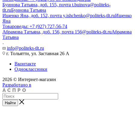
Буинова Татьяна, доб. 155, почта t.buinova@politeks-
tlt.ru
Буинова Татьяна
Ищенко Яна, доб. 152, почта y.ishchenko@politeks-tlt.ru
Ищенко
Яна
Товароведы: +7 (927) 727-56-74
Абрамова Татьяна, доб. 156, почта 156@politeks-tlt.ru
Абрамова
Татьяна
info@politeks-tlt.ru
г. Тольятти, ул. Заставная 26 А
Вконтакте
Одноклассники
2026 © Интернет-магазин
Разработано в
Найти