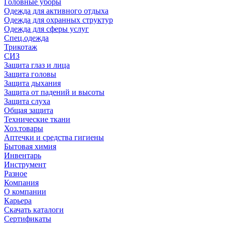
Головные уборы
Одежда для активного отдыха
Одежда для охранных структур
Одежда для сферы услуг
Спец.одежда
Трикотаж
СИЗ
Защита глаз и лица
Защита головы
Защита дыхания
Защита от падений и высоты
Защита слуха
Общая защита
Технические ткани
Хоз.товары
Аптечки и средства гигиены
Бытовая химия
Инвентарь
Инструмент
Разное
Компания
О компании
Карьера
Cкачать каталоги
Сертификаты