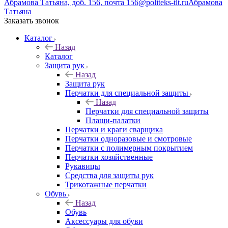
Абрамова Татьяна, доб. 156, почта 156@politeks-tlt.ru
Абрамова
Татьяна
Заказать звонок
Каталог
Назад
Каталог
Защита рук
Назад
Защита рук
Перчатки для специальной защиты
Назад
Перчатки для специальной защиты
Плащи-палатки
Перчатки и краги сварщика
Перчатки одноразовые и смотровые
Перчатки с полимерным покрытием
Перчатки хозяйственные
Рукавицы
Средства для защиты рук
Трикотажные перчатки
Обувь
Назад
Обувь
Аксессуары для обуви