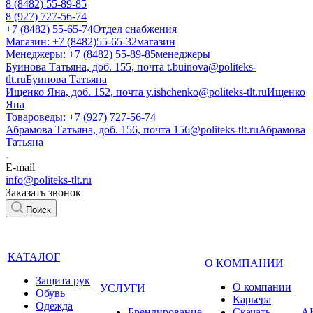
8 (8482) 55-89-85
8 (927) 727-56-74
+7 (8482) 55-65-74
Отдел снабжения
Магазин: +7 (8482)55-65-32
магазин
Менеджеры: +7 (8482) 55-89-85
менеджеры
Буинова Татьяна, доб. 155, почта t.buinova@politeks-
tlt.ru
Буинова Татьяна
Ищенко Яна, доб. 152, почта y.ishchenko@politeks-tlt.ru
Ищенко
Яна
Товароведы: +7 (927) 727-56-74
Абрамова Татьяна, доб. 156, почта 156@politeks-tlt.ru
Абрамова
Татьяна
E-mail
info@politeks-tlt.ru
Заказать звонок
Поиск
КАТАЛОГ
О КОМПАНИИ
Защита рук
О компании
УСЛУГИ
Обувь
Карьера
Одежда
Брендирование
Cкачать
А