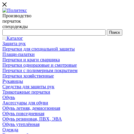
Производство
перчаток
спецодежды
Каталог
Защита рук
Перчатки для специальной защиты
Плащи-палатки
Перчатки и краги сварщика
Перчатки одноразовые и смотровые
Перчатки с полимерным покрытием
Перчатки хозяйственные
Рукавицы
Средства для защиты рук
Трикотажные перчатки
Обувь
Аксессуары для обуви
Обувь летняя, демисезонная
Обувь повседневная
Обувь резиновая, ПВХ, ЭВА
Обувь утеплённая
Одежда