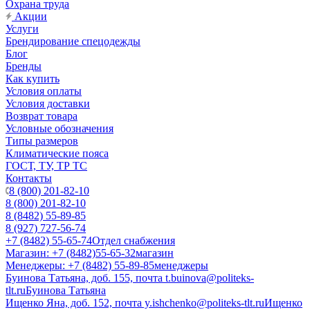
Охрана труда
Акции
Услуги
Брендирование спецодежды
Блог
Бренды
Как купить
Условия оплаты
Условия доставки
Возврат товара
Условные обозначения
Типы размеров
Климатические пояса
ГОСТ, ТУ, ТР ТС
Контакты
8 (800) 201-82-10
8 (800) 201-82-10
8 (8482) 55-89-85
8 (927) 727-56-74
+7 (8482) 55-65-74
Отдел снабжения
Магазин: +7 (8482)55-65-32
магазин
Менеджеры: +7 (8482) 55-89-85
менеджеры
Буинова Татьяна, доб. 155, почта t.buinova@politeks-
tlt.ru
Буинова Татьяна
Ищенко Яна, доб. 152, почта y.ishchenko@politeks-tlt.ru
Ищенко