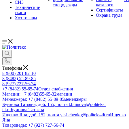
СИЗ
спецодежды
каталоги
Технические
Сертификаты
ткани
Охрана труда
Хоз.товары
Телефоны
8 (800) 201-82-10
8 (8482) 55-89-85
8 (927) 727-56-74
+7 (8482) 55-65-74
Отдел снабжения
Магазин: +7 (8482)55-65-32
магазин
Менеджеры: +7 (8482) 55-89-85
менеджеры
Буинова Татьяна, доб. 155, почта t.buinova@politeks-
tlt.ru
Буинова Татьяна
Ищенко Яна, доб. 152, почта y.ishchenko@politeks-tlt.ru
Ищенко
Яна
Товароведы: +7 (927) 727-56-74