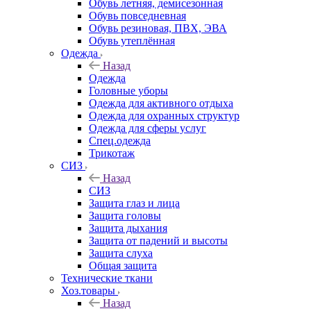
Обувь летняя, демисезонная
Обувь повседневная
Обувь резиновая, ПВХ, ЭВА
Обувь утеплённая
Одежда
Назад
Одежда
Головные уборы
Одежда для активного отдыха
Одежда для охранных структур
Одежда для сферы услуг
Спец.одежда
Трикотаж
СИЗ
Назад
СИЗ
Защита глаз и лица
Защита головы
Защита дыхания
Защита от падений и высоты
Защита слуха
Общая защита
Технические ткани
Хоз.товары
Назад