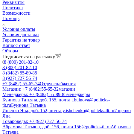
Реквизиты
Политика
Возможности
Помощь
Условия оплаты
Условия доставки
Гарантия на товар
Вопрос-ответ
Обзоры
Подписаться на рассылку
8 (800) 201-82-10
8 (800) 201-82-10
8 (8482) 55-89-85
8 (927) 727-56-74
+7 (8482) 55-65-74
Отдел снабжения
Магазин: +7 (8482)55-65-32
магазин
Менеджеры: +7 (8482) 55-89-85
менеджеры
Буинова Татьяна, доб. 155, почта t.buinova@politeks-
tlt.ru
Буинова Татьяна
Ищенко Яна, доб. 152, почта y.ishchenko@politeks-tlt.ru
Ищенко
Яна
Товароведы: +7 (927) 727-56-74
Абрамова Татьяна, доб. 156, почта 156@politeks-tlt.ru
Абрамова
Татьяна