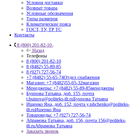
Условия доставки
Возврат товара
Условные обозначения
Типы размеров
Климатические пояса
ГОСТ, ТУ, ТР ТС
Контакты
8 (800) 201-82-10
Назад
Телефоны
8 (800) 201-82-10
8 (8482) 55-89-85
8 (927) 727-56-74
+7 (8482) 55-65-74
Отдел снабжения
Магазин: +7 (8482)55-65-32
магазин
Менеджеры: +7 (8482) 55-89-85
менеджеры
Буинова Татьяна, доб. 155, почта
t.buinova@politeks-tlt.ru
Буинова Татьяна
Ищенко Яна, доб. 152, почта y.ishchenko@politeks-
tlt.ru
Ищенко Яна
Товароведы: +7 (927) 727-56-74
Абрамова Татьяна, доб. 156, почта 156@politeks-
tlt.ru
Абрамова Татьяна
Заказать звонок