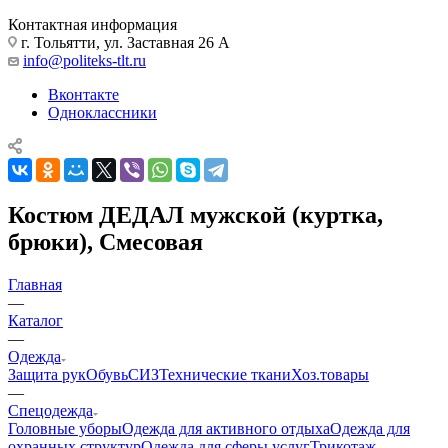
Контактная информация
г. Тольятти, ул. Заставная 26 А
info@politeks-tlt.ru
Вконтакте
Одноклассники
Костюм ДЕДАЛ мужской (куртка,
брюки), Смесовая
Главная
—
Каталог
—
Одежда
Защита рук
Обувь
СИЗ
Технические ткани
Хоз.товары
—
Спецодежда
Головные уборы
Одежда для активного отдыха
Одежда для
охранных структур
Одежда для сферы услуг
Трикотаж