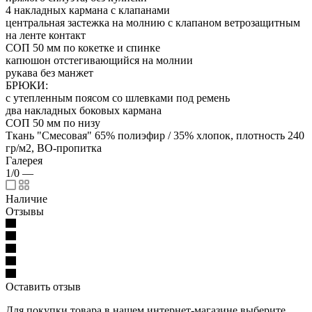
4 накладных кармана с клапанами
центральная застежка на молнию с клапаном ветрозащитным
на ленте контакт
СОП 50 мм по кокетке и спинке
капюшон отстегивающийся на молнии
рукава без манжет
БРЮКИ:
с утепленным поясом со шлевками под ремень
два накладных боковых кармана
СОП 50 мм по низу
Ткань "Смесовая" 65% полиэфир / 35% хлопок, плотность 240
гр/м2, ВО-пропитка
Галерея
1/0
—
Наличие
Отзывы
Оставить отзыв
Для покупки товара в нашем интернет-магазине выберите