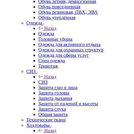
Обувь летняя, демисезонная
Обувь повседневная
Обувь резиновая, ПВХ, ЭВА
Обувь утеплённая
Одежда
Назад
Одежда
Головные уборы
Одежда для активного отдыха
Одежда для охранных структур
Одежда для сферы услуг
Спец.одежда
Трикотаж
СИЗ
Назад
СИЗ
Защита глаз и лица
Защита головы
Защита дыхания
Защита от падений и высоты
Защита слуха
Общая защита
Технические ткани
Хоз.товары
Назад