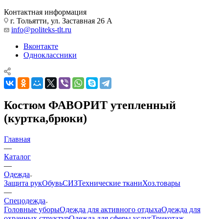
Контактная информация
г. Тольятти, ул. Заставная 26 А
info@politeks-tlt.ru
Вконтакте
Одноклассники
Костюм ФАВОРИТ утепленный
(куртка,брюки)
Главная
—
Каталог
—
Одежда
Защита рук
Обувь
СИЗ
Технические ткани
Хоз.товары
—
Спецодежда
Головные уборы
Одежда для активного отдыха
Одежда для
охранных структур
Одежда для сферы услуг
Трикотаж