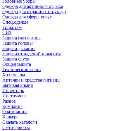
Головные уборы
Одежда для активного отдыха
Одежда для охранных структур
Одежда для сферы услуг
Спец.одежда
Трикотаж
СИЗ
Защита глаз и лица
Защита головы
Защита дыхания
Защита от падений и высоты
Защита слуха
Общая защита
Технические ткани
Хоз.товары
Аптечки и средства гигиены
Бытовая химия
Инвентарь
Инструмент
Разное
Компания
О компании
Карьера
Cкачать каталоги
Сертификаты