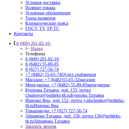
Условия доставки
Возврат товара
Условные обозначения
Типы размеров
Климатические пояса
ГОСТ, ТУ, ТР ТС
Контакты
8 (800) 201-82-10
Назад
Телефоны
8 (800) 201-82-10
8 (8482) 55-89-85
8 (927) 727-56-74
+7 (8482) 55-65-74
Отдел снабжения
Магазин: +7 (8482)55-65-32
магазин
Менеджеры: +7 (8482) 55-89-85
менеджеры
Буинова Татьяна, доб. 155, почта
t.buinova@politeks-tlt.ru
Буинова Татьяна
Ищенко Яна, доб. 152, почта y.ishchenko@politeks-
tlt.ru
Ищенко Яна
Товароведы: +7 (927) 727-56-74
Абрамова Татьяна, доб. 156, почта 156@politeks-
tlt.ru
Абрамова Татьяна
Заказать звонок