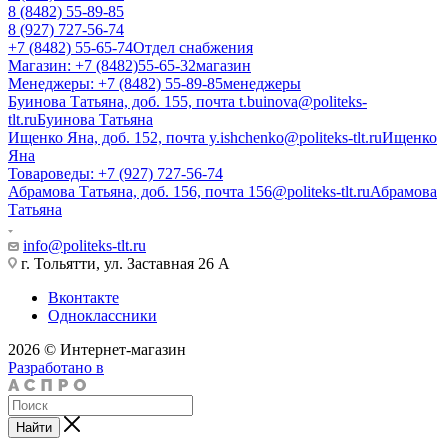
8 (8482) 55-89-85
8 (927) 727-56-74
+7 (8482) 55-65-74
Отдел снабжения
Магазин: +7 (8482)55-65-32
магазин
Менеджеры: +7 (8482) 55-89-85
менеджеры
Буинова Татьяна, доб. 155, почта t.buinova@politeks-
tlt.ru
Буинова Татьяна
Ищенко Яна, доб. 152, почта y.ishchenko@politeks-tlt.ru
Ищенко
Яна
Товароведы: +7 (927) 727-56-74
Абрамова Татьяна, доб. 156, почта 156@politeks-tlt.ru
Абрамова
Татьяна
info@politeks-tlt.ru
г. Тольятти, ул. Заставная 26 А
Вконтакте
Одноклассники
2026 © Интернет-магазин
Разработано в
Найти