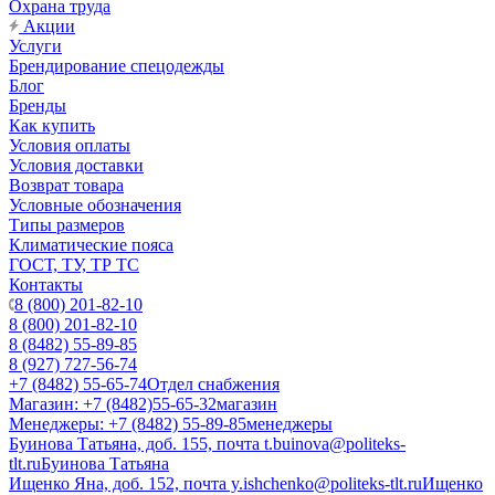
Охрана труда
Акции
Услуги
Брендирование спецодежды
Блог
Бренды
Как купить
Условия оплаты
Условия доставки
Возврат товара
Условные обозначения
Типы размеров
Климатические пояса
ГОСТ, ТУ, ТР ТС
Контакты
8 (800) 201-82-10
8 (800) 201-82-10
8 (8482) 55-89-85
8 (927) 727-56-74
+7 (8482) 55-65-74
Отдел снабжения
Магазин: +7 (8482)55-65-32
магазин
Менеджеры: +7 (8482) 55-89-85
менеджеры
Буинова Татьяна, доб. 155, почта t.buinova@politeks-
tlt.ru
Буинова Татьяна
Ищенко Яна, доб. 152, почта y.ishchenko@politeks-tlt.ru
Ищенко