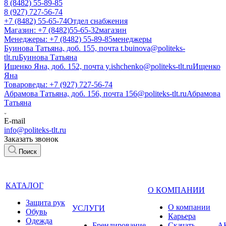
8 (8482) 55-89-85
8 (927) 727-56-74
+7 (8482) 55-65-74
Отдел снабжения
Магазин: +7 (8482)55-65-32
магазин
Менеджеры: +7 (8482) 55-89-85
менеджеры
Буинова Татьяна, доб. 155, почта t.buinova@politeks-
tlt.ru
Буинова Татьяна
Ищенко Яна, доб. 152, почта y.ishchenko@politeks-tlt.ru
Ищенко
Яна
Товароведы: +7 (927) 727-56-74
Абрамова Татьяна, доб. 156, почта 156@politeks-tlt.ru
Абрамова
Татьяна
E-mail
info@politeks-tlt.ru
Заказать звонок
Поиск
КАТАЛОГ
О КОМПАНИИ
Защита рук
О компании
УСЛУГИ
Обувь
Карьера
Одежда
Брендирование
Cкачать
А