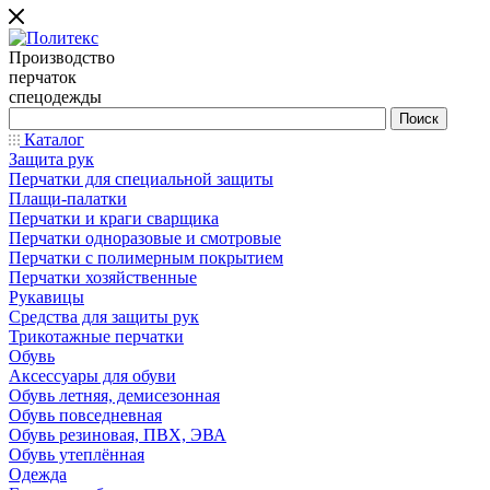
Производство
перчаток
спецодежды
Каталог
Защита рук
Перчатки для специальной защиты
Плащи-палатки
Перчатки и краги сварщика
Перчатки одноразовые и смотровые
Перчатки с полимерным покрытием
Перчатки хозяйственные
Рукавицы
Средства для защиты рук
Трикотажные перчатки
Обувь
Аксессуары для обуви
Обувь летняя, демисезонная
Обувь повседневная
Обувь резиновая, ПВХ, ЭВА
Обувь утеплённая
Одежда