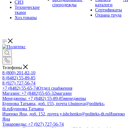
СИЗ
спецодежды
каталоги
Технические
Сертификаты
ткани
Охрана труда
Хоз.товары
Телефоны
8 (800) 201-82-10
8 (8482) 55-89-85
8 (927) 727-56-74
+7 (8482) 55-65-74
Отдел снабжения
Магазин: +7 (8482)55-65-32
магазин
Менеджеры: +7 (8482) 55-89-85
менеджеры
Буинова Татьяна, доб. 155, почта t.buinova@politeks-
tlt.ru
Буинова Татьяна
Ищенко Яна, доб. 152, почта y.ishchenko@politeks-tlt.ru
Ищенко
Яна
Товароведы: +7 (927) 727-56-74