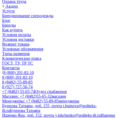
Охрана труда
Акции
Услуги
Брендирование спецодежды
Блог
Бренды
Как купить
Условия оплаты
Условия доставки
Возврат товара
Условные обозначения
Типы размеров
Климатические пояса
ГОСТ, ТУ, ТР ТС
Контакты
8 (800) 201-82-10
8 (800) 201-82-10
8 (8482) 55-89-85
8 (927) 727-56-74
+7 (8482) 55-65-74
Отдел снабжения
Магазин: +7 (8482)55-65-32
магазин
Менеджеры: +7 (8482) 55-89-85
менеджеры
Буинова Татьяна, доб. 155, почта t.buinova@politeks-
tlt.ru
Буинова Татьяна
Ищенко Яна, доб. 152, почта y.ishchenko@politeks-tlt.ru
Ищенко