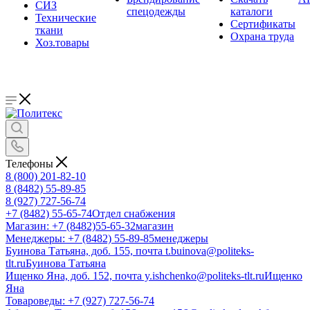
СИЗ
спецодежды
каталоги
Технические
Сертификаты
ткани
Охрана труда
Хоз.товары
Телефоны
8 (800) 201-82-10
8 (8482) 55-89-85
8 (927) 727-56-74
+7 (8482) 55-65-74
Отдел снабжения
Магазин: +7 (8482)55-65-32
магазин
Менеджеры: +7 (8482) 55-89-85
менеджеры
Буинова Татьяна, доб. 155, почта t.buinova@politeks-
tlt.ru
Буинова Татьяна
Ищенко Яна, доб. 152, почта y.ishchenko@politeks-tlt.ru
Ищенко
Яна
Товароведы: +7 (927) 727-56-74