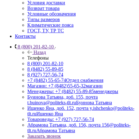
Условия доставки
Возврат товара
Условные обозначения
Типы размеров
Климатические пояса
ГОСТ, ТУ, ТР ТС
Контакты
8 (800) 201-82-10
Назад
Телефоны
8 (800) 201-82-10
8 (8482) 55-89-85
8 (927) 727-56-74
+7 (8482) 55-65-74
Отдел снабжения
Магазин: +7 (8482)55-65-32
магазин
Менеджеры: +7 (8482) 55-89-85
менеджеры
Буинова Татьяна, доб. 155, почта
t.buinova@politeks-tlt.ru
Буинова Татьяна
Ищенко Яна, доб. 152, почта y.ishchenko@politeks-
tlt.ru
Ищенко Яна
Товароведы: +7 (927) 727-56-74
Абрамова Татьяна, доб. 156, почта 156@politeks-
tlt.ru
Абрамова Татьяна
Заказать звонок