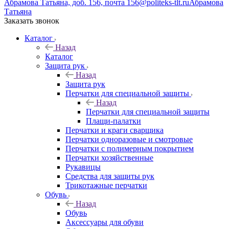
Абрамова Татьяна, доб. 156, почта 156@politeks-tlt.ru
Абрамова
Татьяна
Заказать звонок
Каталог
Назад
Каталог
Защита рук
Назад
Защита рук
Перчатки для специальной защиты
Назад
Перчатки для специальной защиты
Плащи-палатки
Перчатки и краги сварщика
Перчатки одноразовые и смотровые
Перчатки с полимерным покрытием
Перчатки хозяйственные
Рукавицы
Средства для защиты рук
Трикотажные перчатки
Обувь
Назад
Обувь
Аксессуары для обуви