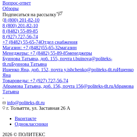
Вопрос-ответ
Обзоры
Подписаться на рассылку
8 (800) 201-82-10
8 (800) 201-82-10
8 (8482) 55-89-85
8 (927) 727-56-74
+7 (8482) 55-65-74
Отдел снабжения
Магазин: +7 (8482)55-65-32
магазин
Менеджеры: +7 (8482) 55-89-85
менеджеры
Буинова Татьяна, доб. 155, почта t.buinova@politeks-
tlt.ru
Буинова Татьяна
Ищенко Яна, доб. 152, почта y.ishchenko@politeks-tlt.ru
Ищенко
Яна
Товароведы: +7 (927) 727-56-74
Абрамова Татьяна, доб. 156, почта 156@politeks-tlt.ru
Абрамова
Татьяна
info@politeks-tlt.ru
г. Тольятти, ул. Заставная 26 А
Вконтакте
Одноклассники
2026 © ПОЛИТЕКС