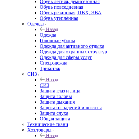
Обувь летняя, демисезонная
Обувь повседневная
Обувь резиновая, ПВХ, ЭВА
Обувь утеплённая
Одежда
Назад
Одежда
Головные уборы
Одежда для активного отдыха
Одежда для охранных структур
Одежда для сферы услуг
Спец.одежда
Трикотаж
СИЗ
Назад
СИЗ
Защита глаз и лица
Защита головы
Защита дыхания
Защита от падений и высоты
Защита слуха
Общая защита
Технические ткани
Хоз.товары
Назад