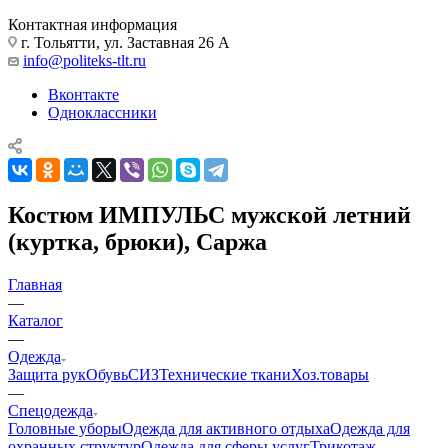
Контактная информация
г. Тольятти, ул. Заставная 26 А
info@politeks-tlt.ru
Вконтакте
Одноклассники
Костюм ИМПУЛЬС мужской летний
(куртка, брюки), Саржа
Главная
—
Каталог
—
Одежда
Защита рук
Обувь
СИЗ
Технические ткани
Хоз.товары
—
Спецодежда
Головные уборы
Одежда для активного отдыха
Одежда для
охранных структур
Одежда для сферы услуг
Трикотаж