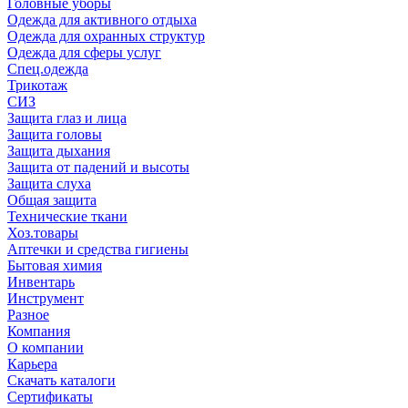
Головные уборы
Одежда для активного отдыха
Одежда для охранных структур
Одежда для сферы услуг
Спец.одежда
Трикотаж
СИЗ
Защита глаз и лица
Защита головы
Защита дыхания
Защита от падений и высоты
Защита слуха
Общая защита
Технические ткани
Хоз.товары
Аптечки и средства гигиены
Бытовая химия
Инвентарь
Инструмент
Разное
Компания
О компании
Карьера
Cкачать каталоги
Сертификаты