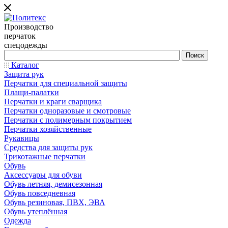
Производство
перчаток
спецодежды
Каталог
Защита рук
Перчатки для специальной защиты
Плащи-палатки
Перчатки и краги сварщика
Перчатки одноразовые и смотровые
Перчатки с полимерным покрытием
Перчатки хозяйственные
Рукавицы
Средства для защиты рук
Трикотажные перчатки
Обувь
Аксессуары для обуви
Обувь летняя, демисезонная
Обувь повседневная
Обувь резиновая, ПВХ, ЭВА
Обувь утеплённая
Одежда