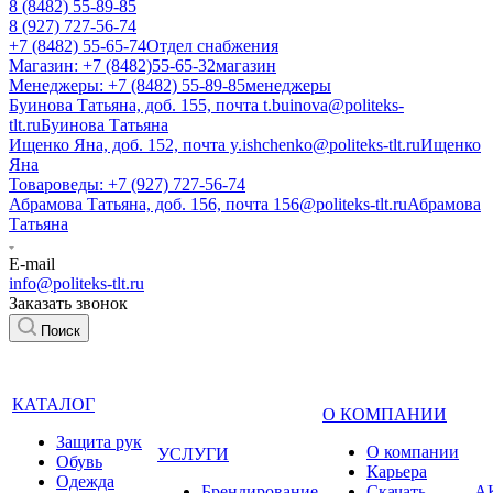
8 (8482) 55-89-85
8 (927) 727-56-74
+7 (8482) 55-65-74
Отдел снабжения
Магазин: +7 (8482)55-65-32
магазин
Менеджеры: +7 (8482) 55-89-85
менеджеры
Буинова Татьяна, доб. 155, почта t.buinova@politeks-
tlt.ru
Буинова Татьяна
Ищенко Яна, доб. 152, почта y.ishchenko@politeks-tlt.ru
Ищенко
Яна
Товароведы: +7 (927) 727-56-74
Абрамова Татьяна, доб. 156, почта 156@politeks-tlt.ru
Абрамова
Татьяна
E-mail
info@politeks-tlt.ru
Заказать звонок
Поиск
КАТАЛОГ
О КОМПАНИИ
Защита рук
О компании
УСЛУГИ
Обувь
Карьера
Одежда
Брендирование
Cкачать
А