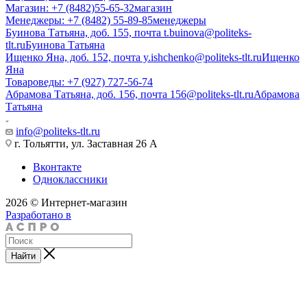
Магазин: +7 (8482)55-65-32
магазин
Менеджеры: +7 (8482) 55-89-85
менеджеры
Буинова Татьяна, доб. 155, почта t.buinova@politeks-
tlt.ru
Буинова Татьяна
Ищенко Яна, доб. 152, почта y.ishchenko@politeks-tlt.ru
Ищенко
Яна
Товароведы: +7 (927) 727-56-74
Абрамова Татьяна, доб. 156, почта 156@politeks-tlt.ru
Абрамова
Татьяна
info@politeks-tlt.ru
г. Тольятти, ул. Заставная 26 А
Вконтакте
Одноклассники
2026 © Интернет-магазин
Разработано в
Найти