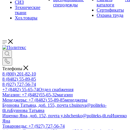
СИЗ
спецодежды
каталоги
Технические
Сертификаты
ткани
Охрана труда
Хоз.товары
Телефоны
8 (800) 201-82-10
8 (8482) 55-89-85
8 (927) 727-56-74
+7 (8482) 55-65-74
Отдел снабжения
Магазин: +7 (8482)55-65-32
магазин
Менеджеры: +7 (8482) 55-89-85
менеджеры
Буинова Татьяна, доб. 155, почта t.buinova@politeks-
tlt.ru
Буинова Татьяна
Ищенко Яна, доб. 152, почта y.ishchenko@politeks-tlt.ru
Ищенко
Яна
Товароведы: +7 (927) 727-56-74