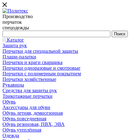
Производство
перчаток
спецодежды
Каталог
Защита рук
Перчатки для специальной защиты
Плащи-палатки
Перчатки и краги сварщика
Перчатки одноразовые и смотровые
Перчатки с полимерным покрытием
Перчатки хозяйственные
Рукавицы
Средства для защиты рук
Трикотажные перчатки
Обувь
Аксессуары для обуви
Обувь летняя, демисезонная
Обувь повседневная
Обувь резиновая, ПВХ, ЭВА
Обувь утеплённая
Одежда