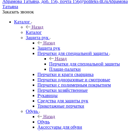
Абрамова Татьяна, доб. 156, почта 156@politeks-tlt.ru
Абрамова
Татьяна
Заказать звонок
Каталог
Назад
Каталог
Защита рук
Назад
Защита рук
Перчатки для специальной защиты
Назад
Перчатки для специальной защиты
Плащи-палатки
Перчатки и краги сварщика
Перчатки одноразовые и смотровые
Перчатки с полимерным покрытием
Перчатки хозяйственные
Рукавицы
Средства для защиты рук
Трикотажные перчатки
Обувь
Назад
Обувь
Аксессуары для обуви