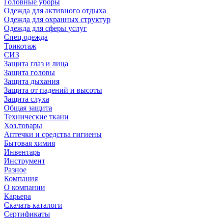
Головные уборы
Одежда для активного отдыха
Одежда для охранных структур
Одежда для сферы услуг
Спец.одежда
Трикотаж
СИЗ
Защита глаз и лица
Защита головы
Защита дыхания
Защита от падений и высоты
Защита слуха
Общая защита
Технические ткани
Хоз.товары
Аптечки и средства гигиены
Бытовая химия
Инвентарь
Инструмент
Разное
Компания
О компании
Карьера
Cкачать каталоги
Сертификаты