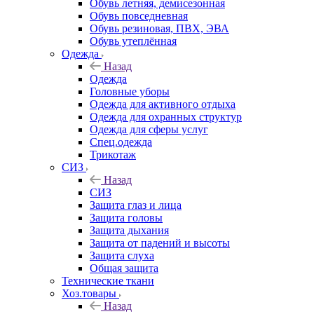
Обувь летняя, демисезонная
Обувь повседневная
Обувь резиновая, ПВХ, ЭВА
Обувь утеплённая
Одежда
Назад
Одежда
Головные уборы
Одежда для активного отдыха
Одежда для охранных структур
Одежда для сферы услуг
Спец.одежда
Трикотаж
СИЗ
Назад
СИЗ
Защита глаз и лица
Защита головы
Защита дыхания
Защита от падений и высоты
Защита слуха
Общая защита
Технические ткани
Хоз.товары
Назад