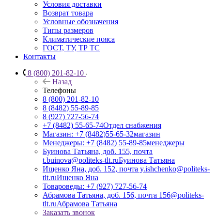
Условия доставки
Возврат товара
Условные обозначения
Типы размеров
Климатические пояса
ГОСТ, ТУ, ТР ТС
Контакты
8 (800) 201-82-10
Назад
Телефоны
8 (800) 201-82-10
8 (8482) 55-89-85
8 (927) 727-56-74
+7 (8482) 55-65-74
Отдел снабжения
Магазин: +7 (8482)55-65-32
магазин
Менеджеры: +7 (8482) 55-89-85
менеджеры
Буинова Татьяна, доб. 155, почта
t.buinova@politeks-tlt.ru
Буинова Татьяна
Ищенко Яна, доб. 152, почта y.ishchenko@politeks-
tlt.ru
Ищенко Яна
Товароведы: +7 (927) 727-56-74
Абрамова Татьяна, доб. 156, почта 156@politeks-
tlt.ru
Абрамова Татьяна
Заказать звонок