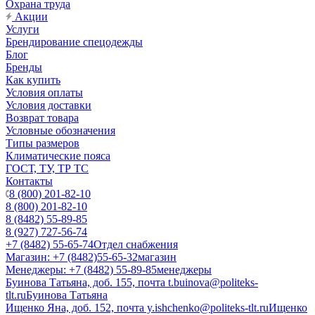
Охрана труда
Акции
Услуги
Брендирование спецодежды
Блог
Бренды
Как купить
Условия оплаты
Условия доставки
Возврат товара
Условные обозначения
Типы размеров
Климатические пояса
ГОСТ, ТУ, ТР ТС
Контакты
8 (800) 201-82-10
8 (800) 201-82-10
8 (8482) 55-89-85
8 (927) 727-56-74
+7 (8482) 55-65-74
Отдел снабжения
Магазин: +7 (8482)55-65-32
магазин
Менеджеры: +7 (8482) 55-89-85
менеджеры
Буинова Татьяна, доб. 155, почта t.buinova@politeks-
tlt.ru
Буинова Татьяна
Ищенко Яна, доб. 152, почта y.ishchenko@politeks-tlt.ru
Ищенко