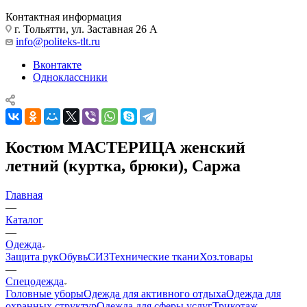
Контактная информация
г. Тольятти, ул. Заставная 26 А
info@politeks-tlt.ru
Вконтакте
Одноклассники
Костюм МАСТЕРИЦА женский
летний (куртка, брюки), Саржа
Главная
—
Каталог
—
Одежда
Защита рук
Обувь
СИЗ
Технические ткани
Хоз.товары
—
Спецодежда
Головные уборы
Одежда для активного отдыха
Одежда для
охранных структур
Одежда для сферы услуг
Трикотаж