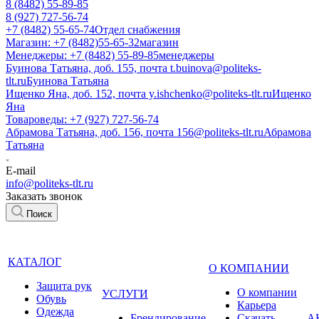
8 (8482) 55-89-85
8 (927) 727-56-74
+7 (8482) 55-65-74
Отдел снабжения
Магазин: +7 (8482)55-65-32
магазин
Менеджеры: +7 (8482) 55-89-85
менеджеры
Буинова Татьяна, доб. 155, почта t.buinova@politeks-
tlt.ru
Буинова Татьяна
Ищенко Яна, доб. 152, почта y.ishchenko@politeks-tlt.ru
Ищенко
Яна
Товароведы: +7 (927) 727-56-74
Абрамова Татьяна, доб. 156, почта 156@politeks-tlt.ru
Абрамова
Татьяна
E-mail
info@politeks-tlt.ru
Заказать звонок
Поиск
КАТАЛОГ
О КОМПАНИИ
Защита рук
О компании
УСЛУГИ
Обувь
Карьера
Одежда
Брендирование
Cкачать
А