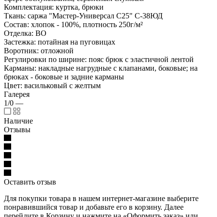
Комплектация: куртка, брюки
Ткань: саржа "Мастер-Универсал С25" С-38ЮД
Состав: хлопок - 100%, плотность 250г/м²
Отделка: ВО
Застежка: потайная на пуговицах
Воротник: отложной
Регулировки по ширине: пояс брюк с эластичной лентой
Карманы: накладные нагрудные с клапанами, боковые; на
брюках - боковые и задние карманы
Цвет: васильковый с желтым
Галерея
1/0
—
Наличие
Отзывы
Оставить отзыв
Для покупки товара в нашем интернет-магазине выберите
понравившийся товар и добавьте его в корзину. Далее
перейдите в Корзину и нажмите на «Оформить заказ» или