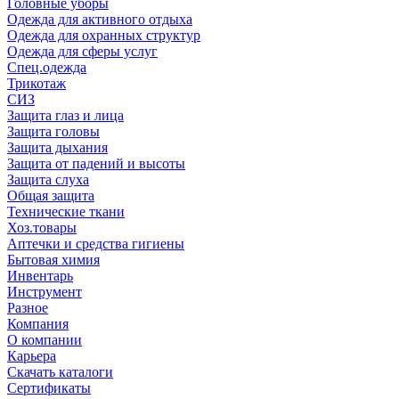
Головные уборы
Одежда для активного отдыха
Одежда для охранных структур
Одежда для сферы услуг
Спец.одежда
Трикотаж
СИЗ
Защита глаз и лица
Защита головы
Защита дыхания
Защита от падений и высоты
Защита слуха
Общая защита
Технические ткани
Хоз.товары
Аптечки и средства гигиены
Бытовая химия
Инвентарь
Инструмент
Разное
Компания
О компании
Карьера
Cкачать каталоги
Сертификаты