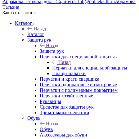
Абрамова Татьяна, доб. 156, почта 156@politeks-tlt.ru
Абрамова
Татьяна
Заказать звонок
Каталог
Назад
Каталог
Защита рук
Назад
Защита рук
Перчатки для специальной защиты
Назад
Перчатки для специальной защиты
Плащи-палатки
Перчатки и краги сварщика
Перчатки одноразовые и смотровые
Перчатки с полимерным покрытием
Перчатки хозяйственные
Рукавицы
Средства для защиты рук
Трикотажные перчатки
Обувь
Назад
Обувь
Аксессуары для обуви