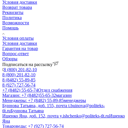
Условия доставки
Возврат товара
Реквизиты
Политика
Возможности
Помощь
Условия оплаты
Условия доставки
Гарантия на товар
Вопрос-ответ
Обзоры
Подписаться на рассылку
8 (800) 201-82-10
8 (800) 201-82-10
8 (8482) 55-89-85
8 (927) 727-56-74
+7 (8482) 55-65-74
Отдел снабжения
Магазин: +7 (8482)55-65-32
магазин
Менеджеры: +7 (8482) 55-89-85
менеджеры
Буинова Татьяна, доб. 155, почта t.buinova@politeks-
tlt.ru
Буинова Татьяна
Ищенко Яна, доб. 152, почта y.ishchenko@politeks-tlt.ru
Ищенко
Яна
Товароведы: +7 (927) 727-56-74