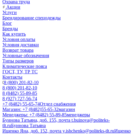
Охрана труда
Акции
Услуги
Брендирование спецодежды
Блог
Бренды
Как купить
Условия оплаты
Условия доставки
Возврат товара
Условные обозначения
Типы размеров
Климатические пояса
ГОСТ, ТУ, ТР ТС
Контакты
8 (800) 201-82-10
8 (800) 201-82-10
8 (8482) 55-89-85
8 (927) 727-56-74
+7 (8482) 55-65-74
Отдел снабжения
Магазин: +7 (8482)55-65-32
магазин
Менеджеры: +7 (8482) 55-89-85
менеджеры
Буинова Татьяна, доб. 155, почта t.buinova@politeks-
tlt.ru
Буинова Татьяна
Ищенко Яна, доб. 152, почта y.ishchenko@politeks-tlt.ru
Ищенко