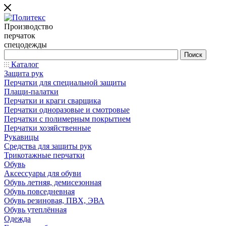
Производство
перчаток
спецодежды
Каталог
Защита рук
Перчатки для специальной защиты
Плащи-палатки
Перчатки и краги сварщика
Перчатки одноразовые и смотровые
Перчатки с полимерным покрытием
Перчатки хозяйственные
Рукавицы
Средства для защиты рук
Трикотажные перчатки
Обувь
Аксессуары для обуви
Обувь летняя, демисезонная
Обувь повседневная
Обувь резиновая, ПВХ, ЭВА
Обувь утеплённая
Одежда