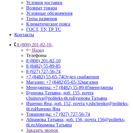
Условия доставки
Возврат товара
Условные обозначения
Типы размеров
Климатические пояса
ГОСТ, ТУ, ТР ТС
Контакты
8 (800) 201-82-10
Назад
Телефоны
8 (800) 201-82-10
8 (8482) 55-89-85
8 (927) 727-56-74
+7 (8482) 55-65-74
Отдел снабжения
Магазин: +7 (8482)55-65-32
магазин
Менеджеры: +7 (8482) 55-89-85
менеджеры
Буинова Татьяна, доб. 155, почта
t.buinova@politeks-tlt.ru
Буинова Татьяна
Ищенко Яна, доб. 152, почта y.ishchenko@politeks-
tlt.ru
Ищенко Яна
Товароведы: +7 (927) 727-56-74
Абрамова Татьяна, доб. 156, почта 156@politeks-
tlt.ru
Абрамова Татьяна
Заказать звонок