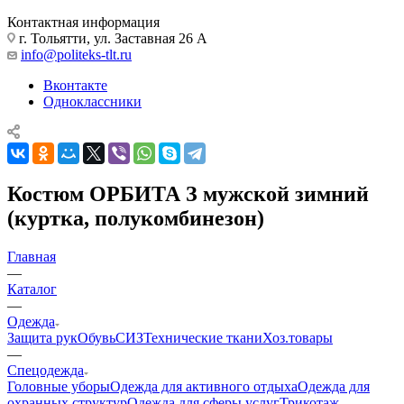
Контактная информация
г. Тольятти, ул. Заставная 26 А
info@politeks-tlt.ru
Вконтакте
Одноклассники
Костюм ОРБИТА З мужской зимний
(куртка, полукомбинезон)
Главная
—
Каталог
—
Одежда
Защита рук
Обувь
СИЗ
Технические ткани
Хоз.товары
—
Спецодежда
Головные уборы
Одежда для активного отдыха
Одежда для
охранных структур
Одежда для сферы услуг
Трикотаж