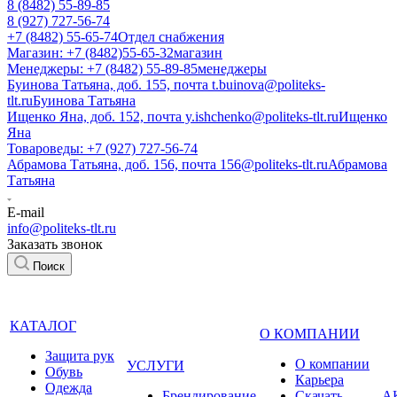
8 (8482) 55-89-85
8 (927) 727-56-74
+7 (8482) 55-65-74
Отдел снабжения
Магазин: +7 (8482)55-65-32
магазин
Менеджеры: +7 (8482) 55-89-85
менеджеры
Буинова Татьяна, доб. 155, почта t.buinova@politeks-
tlt.ru
Буинова Татьяна
Ищенко Яна, доб. 152, почта y.ishchenko@politeks-tlt.ru
Ищенко
Яна
Товароведы: +7 (927) 727-56-74
Абрамова Татьяна, доб. 156, почта 156@politeks-tlt.ru
Абрамова
Татьяна
E-mail
info@politeks-tlt.ru
Заказать звонок
Поиск
КАТАЛОГ
О КОМПАНИИ
Защита рук
О компании
УСЛУГИ
Обувь
Карьера
Одежда
Брендирование
Cкачать
А