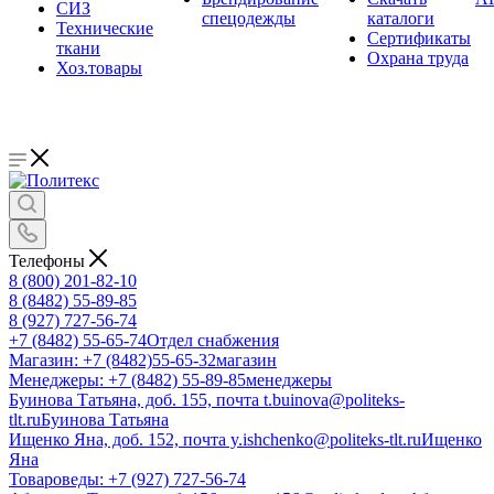
СИЗ
спецодежды
каталоги
Технические
Сертификаты
ткани
Охрана труда
Хоз.товары
Телефоны
8 (800) 201-82-10
8 (8482) 55-89-85
8 (927) 727-56-74
+7 (8482) 55-65-74
Отдел снабжения
Магазин: +7 (8482)55-65-32
магазин
Менеджеры: +7 (8482) 55-89-85
менеджеры
Буинова Татьяна, доб. 155, почта t.buinova@politeks-
tlt.ru
Буинова Татьяна
Ищенко Яна, доб. 152, почта y.ishchenko@politeks-tlt.ru
Ищенко
Яна
Товароведы: +7 (927) 727-56-74