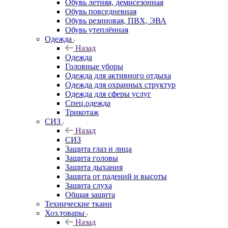
Обувь летняя, демисезонная
Обувь повседневная
Обувь резиновая, ПВХ, ЭВА
Обувь утеплённая
Одежда
Назад
Одежда
Головные уборы
Одежда для активного отдыха
Одежда для охранных структур
Одежда для сферы услуг
Спец.одежда
Трикотаж
СИЗ
Назад
СИЗ
Защита глаз и лица
Защита головы
Защита дыхания
Защита от падений и высоты
Защита слуха
Общая защита
Технические ткани
Хоз.товары
Назад