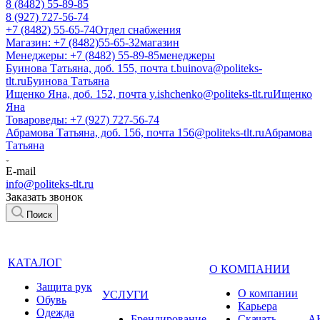
8 (8482) 55-89-85
8 (927) 727-56-74
+7 (8482) 55-65-74
Отдел снабжения
Магазин: +7 (8482)55-65-32
магазин
Менеджеры: +7 (8482) 55-89-85
менеджеры
Буинова Татьяна, доб. 155, почта t.buinova@politeks-
tlt.ru
Буинова Татьяна
Ищенко Яна, доб. 152, почта y.ishchenko@politeks-tlt.ru
Ищенко
Яна
Товароведы: +7 (927) 727-56-74
Абрамова Татьяна, доб. 156, почта 156@politeks-tlt.ru
Абрамова
Татьяна
E-mail
info@politeks-tlt.ru
Заказать звонок
Поиск
КАТАЛОГ
О КОМПАНИИ
Защита рук
О компании
УСЛУГИ
Обувь
Карьера
Одежда
Брендирование
Cкачать
А