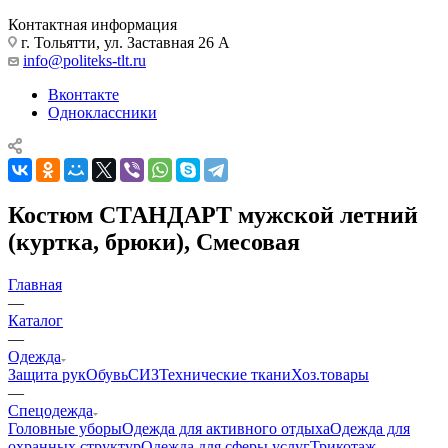
Контактная информация
г. Тольятти, ул. Заставная 26 А
info@politeks-tlt.ru
Вконтакте
Одноклассники
Костюм СТАНДАРТ мужской летний
(куртка, брюки), Смесовая
Главная
—
Каталог
—
Одежда
Защита рук
Обувь
СИЗ
Технические ткани
Хоз.товары
—
Спецодежда
Головные уборы
Одежда для активного отдыха
Одежда для
охранных структур
Одежда для сферы услуг
Трикотаж