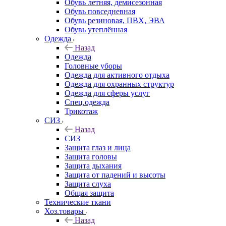
Обувь летняя, демисезонная
Обувь повседневная
Обувь резиновая, ПВХ, ЭВА
Обувь утеплённая
Одежда
Назад
Одежда
Головные уборы
Одежда для активного отдыха
Одежда для охранных структур
Одежда для сферы услуг
Спец.одежда
Трикотаж
СИЗ
Назад
СИЗ
Защита глаз и лица
Защита головы
Защита дыхания
Защита от падений и высоты
Защита слуха
Общая защита
Технические ткани
Хоз.товары
Назад