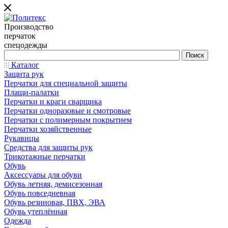
Производство
перчаток
спецодежды
Каталог
Защита рук
Перчатки для специальной защиты
Плащи-палатки
Перчатки и краги сварщика
Перчатки одноразовые и смотровые
Перчатки с полимерным покрытием
Перчатки хозяйственные
Рукавицы
Средства для защиты рук
Трикотажные перчатки
Обувь
Аксессуары для обуви
Обувь летняя, демисезонная
Обувь повседневная
Обувь резиновая, ПВХ, ЭВА
Обувь утеплённая
Одежда