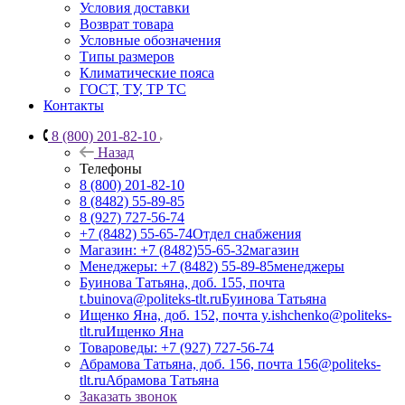
Условия доставки
Возврат товара
Условные обозначения
Типы размеров
Климатические пояса
ГОСТ, ТУ, ТР ТС
Контакты
8 (800) 201-82-10
Назад
Телефоны
8 (800) 201-82-10
8 (8482) 55-89-85
8 (927) 727-56-74
+7 (8482) 55-65-74
Отдел снабжения
Магазин: +7 (8482)55-65-32
магазин
Менеджеры: +7 (8482) 55-89-85
менеджеры
Буинова Татьяна, доб. 155, почта
t.buinova@politeks-tlt.ru
Буинова Татьяна
Ищенко Яна, доб. 152, почта y.ishchenko@politeks-
tlt.ru
Ищенко Яна
Товароведы: +7 (927) 727-56-74
Абрамова Татьяна, доб. 156, почта 156@politeks-
tlt.ru
Абрамова Татьяна
Заказать звонок