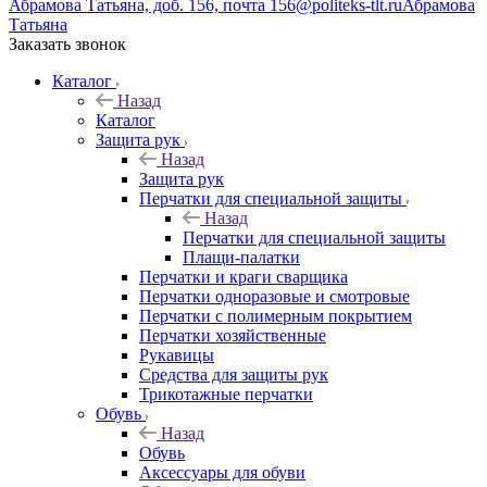
Абрамова Татьяна, доб. 156, почта 156@politeks-tlt.ru
Абрамова
Татьяна
Заказать звонок
Каталог
Назад
Каталог
Защита рук
Назад
Защита рук
Перчатки для специальной защиты
Назад
Перчатки для специальной защиты
Плащи-палатки
Перчатки и краги сварщика
Перчатки одноразовые и смотровые
Перчатки с полимерным покрытием
Перчатки хозяйственные
Рукавицы
Средства для защиты рук
Трикотажные перчатки
Обувь
Назад
Обувь
Аксессуары для обуви