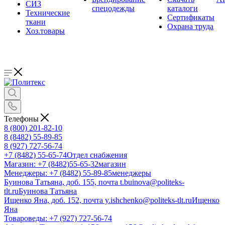
СИЗ
спецодежды
каталоги
Технические
Сертификаты
ткани
Охрана труда
Хоз.товары
Телефоны
8 (800) 201-82-10
8 (8482) 55-89-85
8 (927) 727-56-74
+7 (8482) 55-65-74
Отдел снабжения
Магазин: +7 (8482)55-65-32
магазин
Менеджеры: +7 (8482) 55-89-85
менеджеры
Буинова Татьяна, доб. 155, почта t.buinova@politeks-
tlt.ru
Буинова Татьяна
Ищенко Яна, доб. 152, почта y.ishchenko@politeks-tlt.ru
Ищенко
Яна
Товароведы: +7 (927) 727-56-74