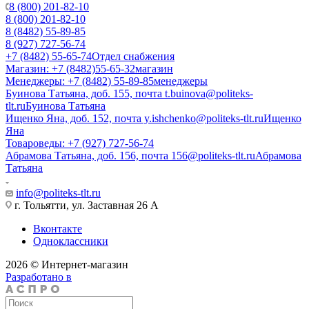
8 (800) 201-82-10
8 (800) 201-82-10
8 (8482) 55-89-85
8 (927) 727-56-74
+7 (8482) 55-65-74
Отдел снабжения
Магазин: +7 (8482)55-65-32
магазин
Менеджеры: +7 (8482) 55-89-85
менеджеры
Буинова Татьяна, доб. 155, почта t.buinova@politeks-
tlt.ru
Буинова Татьяна
Ищенко Яна, доб. 152, почта y.ishchenko@politeks-tlt.ru
Ищенко
Яна
Товароведы: +7 (927) 727-56-74
Абрамова Татьяна, доб. 156, почта 156@politeks-tlt.ru
Абрамова
Татьяна
info@politeks-tlt.ru
г. Тольятти, ул. Заставная 26 А
Вконтакте
Одноклассники
2026 © Интернет-магазин
Разработано в