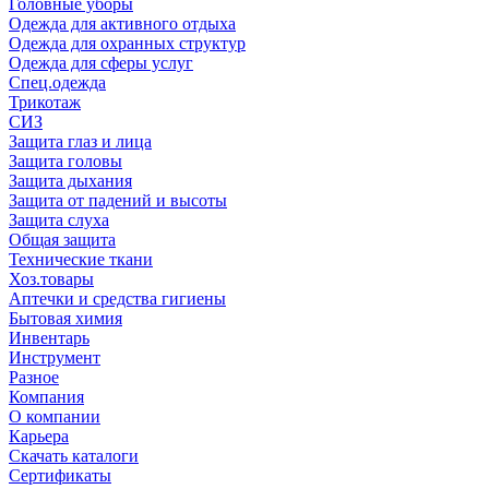
Головные уборы
Одежда для активного отдыха
Одежда для охранных структур
Одежда для сферы услуг
Спец.одежда
Трикотаж
СИЗ
Защита глаз и лица
Защита головы
Защита дыхания
Защита от падений и высоты
Защита слуха
Общая защита
Технические ткани
Хоз.товары
Аптечки и средства гигиены
Бытовая химия
Инвентарь
Инструмент
Разное
Компания
О компании
Карьера
Cкачать каталоги
Сертификаты