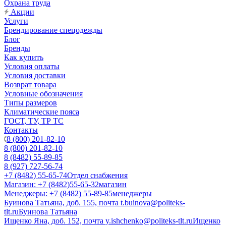
Охрана труда
Акции
Услуги
Брендирование спецодежды
Блог
Бренды
Как купить
Условия оплаты
Условия доставки
Возврат товара
Условные обозначения
Типы размеров
Климатические пояса
ГОСТ, ТУ, ТР ТС
Контакты
8 (800) 201-82-10
8 (800) 201-82-10
8 (8482) 55-89-85
8 (927) 727-56-74
+7 (8482) 55-65-74
Отдел снабжения
Магазин: +7 (8482)55-65-32
магазин
Менеджеры: +7 (8482) 55-89-85
менеджеры
Буинова Татьяна, доб. 155, почта t.buinova@politeks-
tlt.ru
Буинова Татьяна
Ищенко Яна, доб. 152, почта y.ishchenko@politeks-tlt.ru
Ищенко