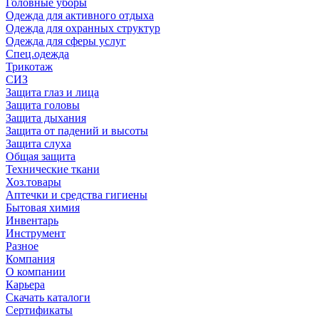
Головные уборы
Одежда для активного отдыха
Одежда для охранных структур
Одежда для сферы услуг
Спец.одежда
Трикотаж
СИЗ
Защита глаз и лица
Защита головы
Защита дыхания
Защита от падений и высоты
Защита слуха
Общая защита
Технические ткани
Хоз.товары
Аптечки и средства гигиены
Бытовая химия
Инвентарь
Инструмент
Разное
Компания
О компании
Карьера
Cкачать каталоги
Сертификаты