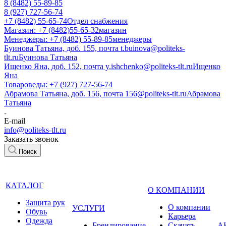
8 (8482) 55-89-85
8 (927) 727-56-74
+7 (8482) 55-65-74
Отдел снабжения
Магазин: +7 (8482)55-65-32
магазин
Менеджеры: +7 (8482) 55-89-85
менеджеры
Буинова Татьяна, доб. 155, почта t.buinova@politeks-
tlt.ru
Буинова Татьяна
Ищенко Яна, доб. 152, почта y.ishchenko@politeks-tlt.ru
Ищенко
Яна
Товароведы: +7 (927) 727-56-74
Абрамова Татьяна, доб. 156, почта 156@politeks-tlt.ru
Абрамова
Татьяна
E-mail
info@politeks-tlt.ru
Заказать звонок
Поиск
КАТАЛОГ
О КОМПАНИИ
Защита рук
О компании
УСЛУГИ
Обувь
Карьера
Одежда
Брендирование
Cкачать
А