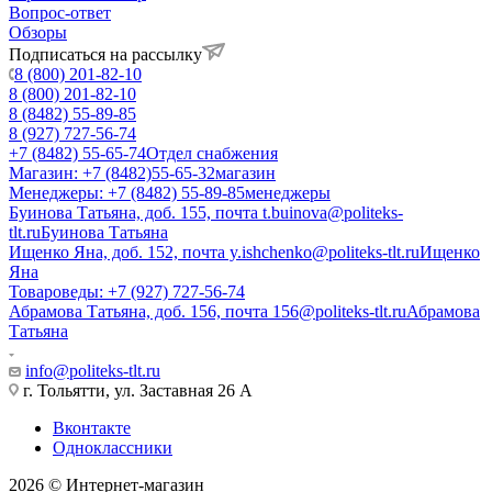
Вопрос-ответ
Обзоры
Подписаться на рассылку
8 (800) 201-82-10
8 (800) 201-82-10
8 (8482) 55-89-85
8 (927) 727-56-74
+7 (8482) 55-65-74
Отдел снабжения
Магазин: +7 (8482)55-65-32
магазин
Менеджеры: +7 (8482) 55-89-85
менеджеры
Буинова Татьяна, доб. 155, почта t.buinova@politeks-
tlt.ru
Буинова Татьяна
Ищенко Яна, доб. 152, почта y.ishchenko@politeks-tlt.ru
Ищенко
Яна
Товароведы: +7 (927) 727-56-74
Абрамова Татьяна, доб. 156, почта 156@politeks-tlt.ru
Абрамова
Татьяна
info@politeks-tlt.ru
г. Тольятти, ул. Заставная 26 А
Вконтакте
Одноклассники
2026 © Интернет-магазин