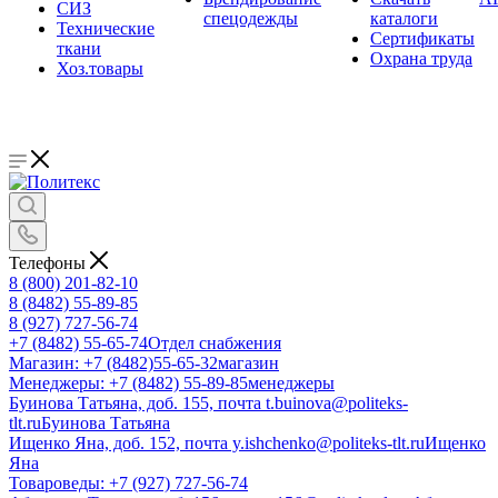
СИЗ
спецодежды
каталоги
Технические
Сертификаты
ткани
Охрана труда
Хоз.товары
Телефоны
8 (800) 201-82-10
8 (8482) 55-89-85
8 (927) 727-56-74
+7 (8482) 55-65-74
Отдел снабжения
Магазин: +7 (8482)55-65-32
магазин
Менеджеры: +7 (8482) 55-89-85
менеджеры
Буинова Татьяна, доб. 155, почта t.buinova@politeks-
tlt.ru
Буинова Татьяна
Ищенко Яна, доб. 152, почта y.ishchenko@politeks-tlt.ru
Ищенко
Яна
Товароведы: +7 (927) 727-56-74