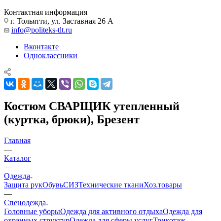
Контактная информация
г. Тольятти, ул. Заставная 26 А
info@politeks-tlt.ru
Вконтакте
Одноклассники
Костюм СВАРЩИК утепленный
(куртка, брюки), Брезент
Главная
—
Каталог
—
Одежда
Защита рук
Обувь
СИЗ
Технические ткани
Хоз.товары
—
Спецодежда
Головные уборы
Одежда для активного отдыха
Одежда для
охранных структур
Одежда для сферы услуг
Трикотаж