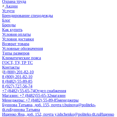
Охрана труда
Акции
Услуги
Брендирование спецодежды
Блог
Бренды
Как купить
Условия оплаты
Условия доставки
Возврат товара
Условные обозначения
Типы размеров
Климатические пояса
ГОСТ, ТУ, ТР ТС
Контакты
8 (800) 201-82-10
8 (800) 201-82-10
8 (8482) 55-89-85
8 (927) 727-56-74
+7 (8482) 55-65-74
Отдел снабжения
Магазин: +7 (8482)55-65-32
магазин
Менеджеры: +7 (8482) 55-89-85
менеджеры
Буинова Татьяна, доб. 155, почта t.buinova@politeks-
tlt.ru
Буинова Татьяна
Ищенко Яна, доб. 152, почта y.ishchenko@politeks-tlt.ru
Ищенко