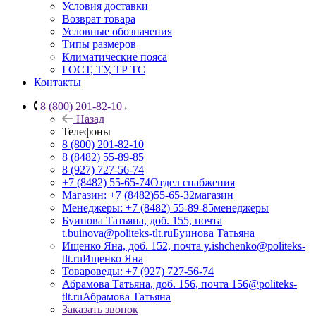
Условия доставки
Возврат товара
Условные обозначения
Типы размеров
Климатические пояса
ГОСТ, ТУ, ТР ТС
Контакты
8 (800) 201-82-10
Назад
Телефоны
8 (800) 201-82-10
8 (8482) 55-89-85
8 (927) 727-56-74
+7 (8482) 55-65-74
Отдел снабжения
Магазин: +7 (8482)55-65-32
магазин
Менеджеры: +7 (8482) 55-89-85
менеджеры
Буинова Татьяна, доб. 155, почта
t.buinova@politeks-tlt.ru
Буинова Татьяна
Ищенко Яна, доб. 152, почта y.ishchenko@politeks-
tlt.ru
Ищенко Яна
Товароведы: +7 (927) 727-56-74
Абрамова Татьяна, доб. 156, почта 156@politeks-
tlt.ru
Абрамова Татьяна
Заказать звонок