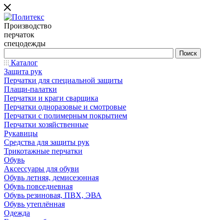
Производство
перчаток
спецодежды
Каталог
Защита рук
Перчатки для специальной защиты
Плащи-палатки
Перчатки и краги сварщика
Перчатки одноразовые и смотровые
Перчатки с полимерным покрытием
Перчатки хозяйственные
Рукавицы
Средства для защиты рук
Трикотажные перчатки
Обувь
Аксессуары для обуви
Обувь летняя, демисезонная
Обувь повседневная
Обувь резиновая, ПВХ, ЭВА
Обувь утеплённая
Одежда