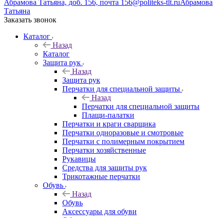
Абрамова Татьяна, доб. 156, почта 156@politeks-tlt.ru
Абрамова
Татьяна
Заказать звонок
Каталог
Назад
Каталог
Защита рук
Назад
Защита рук
Перчатки для специальной защиты
Назад
Перчатки для специальной защиты
Плащи-палатки
Перчатки и краги сварщика
Перчатки одноразовые и смотровые
Перчатки с полимерным покрытием
Перчатки хозяйственные
Рукавицы
Средства для защиты рук
Трикотажные перчатки
Обувь
Назад
Обувь
Аксессуары для обуви