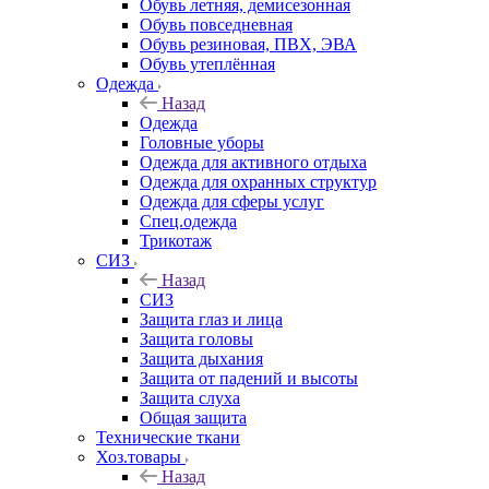
Обувь летняя, демисезонная
Обувь повседневная
Обувь резиновая, ПВХ, ЭВА
Обувь утеплённая
Одежда
Назад
Одежда
Головные уборы
Одежда для активного отдыха
Одежда для охранных структур
Одежда для сферы услуг
Спец.одежда
Трикотаж
СИЗ
Назад
СИЗ
Защита глаз и лица
Защита головы
Защита дыхания
Защита от падений и высоты
Защита слуха
Общая защита
Технические ткани
Хоз.товары
Назад