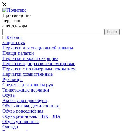
Производство
перчаток
спецодежды
Каталог
Защита рук
Перчатки для специальной защиты
Плащи-палатки
Перчатки и краги сварщика
Перчатки одноразовые и смотровые
Перчатки с полимерным покрытием
Перчатки хозяйственные
Рукавицы
Средства для защиты рук
Трикотажные перчатки
Обувь
Аксессуары для обуви
Обувь летняя, демисезонная
Обувь повседневная
Обувь резиновая, ПВХ, ЭВА
Обувь утеплённая
Одежда