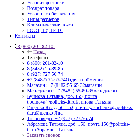
Условия доставки
Возврат товара
Условные обозначения
Типы размеров
Климатические пояса
ГОСТ, ТУ, ТР ТС
Контакты
8 (800) 201-82-10
Назад
Телефоны
8 (800) 201-82-10
8 (8482) 55-89-85
8 (927) 727-56-74
+7 (8482) 55-65-74
Отдел снабжения
Магазин: +7 (8482)55-65-32
магазин
Менеджеры: +7 (8482) 55-89-85
менеджеры
Буинова Татьяна, доб. 155, почта
t.buinova@politeks-tlt.ru
Буинова Татьяна
Ищенко Яна, доб. 152, почта y.ishchenko@politeks-
tlt.ru
Ищенко Яна
Товароведы: +7 (927) 727-56-74
Абрамова Татьяна, доб. 156, почта 156@politeks-
tlt.ru
Абрамова Татьяна
Заказать звонок