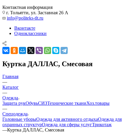
Контактная информация
г. Тольятти, ул. Заставная 26 А
info@politeks-tlt.ru
Вконтакте
Одноклассники
Куртка ДАЛЛАС, Смесовая
Главная
—
Каталог
—
Одежда
Защита рук
Обувь
СИЗ
Технические ткани
Хоз.товары
—
Спецодежда
Головные уборы
Одежда для активного отдыха
Одежда для
охранных структур
Одежда для сферы услуг
Трикотаж
—
Куртка ДАЛЛАС, Смесовая