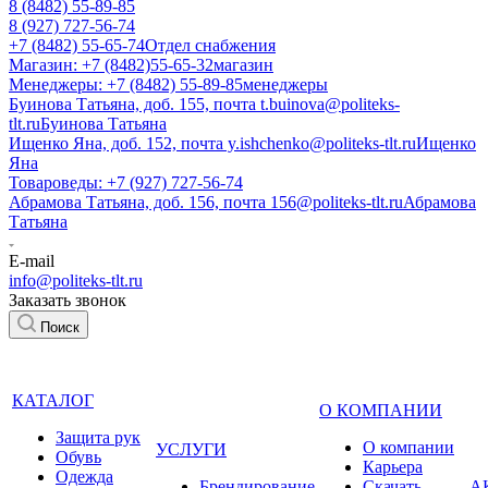
8 (8482) 55-89-85
8 (927) 727-56-74
+7 (8482) 55-65-74
Отдел снабжения
Магазин: +7 (8482)55-65-32
магазин
Менеджеры: +7 (8482) 55-89-85
менеджеры
Буинова Татьяна, доб. 155, почта t.buinova@politeks-
tlt.ru
Буинова Татьяна
Ищенко Яна, доб. 152, почта y.ishchenko@politeks-tlt.ru
Ищенко
Яна
Товароведы: +7 (927) 727-56-74
Абрамова Татьяна, доб. 156, почта 156@politeks-tlt.ru
Абрамова
Татьяна
E-mail
info@politeks-tlt.ru
Заказать звонок
Поиск
КАТАЛОГ
О КОМПАНИИ
Защита рук
О компании
УСЛУГИ
Обувь
Карьера
Одежда
Брендирование
Cкачать
А