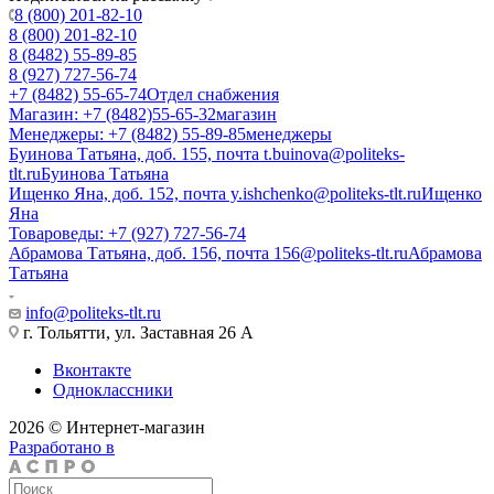
8 (800) 201-82-10
8 (800) 201-82-10
8 (8482) 55-89-85
8 (927) 727-56-74
+7 (8482) 55-65-74
Отдел снабжения
Магазин: +7 (8482)55-65-32
магазин
Менеджеры: +7 (8482) 55-89-85
менеджеры
Буинова Татьяна, доб. 155, почта t.buinova@politeks-
tlt.ru
Буинова Татьяна
Ищенко Яна, доб. 152, почта y.ishchenko@politeks-tlt.ru
Ищенко
Яна
Товароведы: +7 (927) 727-56-74
Абрамова Татьяна, доб. 156, почта 156@politeks-tlt.ru
Абрамова
Татьяна
info@politeks-tlt.ru
г. Тольятти, ул. Заставная 26 А
Вконтакте
Одноклассники
2026 © Интернет-магазин
Разработано в