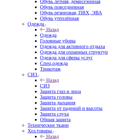
Обувь летняя, демисезонная
Обувь повседневная
Обувь резиновая, ПВХ, ЭВА
Обувь утеплённая
Одежда
Назад
Одежда
Головные уборы
Одежда для активного отдыха
Одежда для охранных структур
Одежда для сферы услуг
Спец.одежда
Трикотаж
СИЗ
Назад
СИЗ
Защита глаз и лица
Защита головы
Защита дыхания
Защита от падений и высоты
Защита слуха
Общая защита
Технические ткани
Хоз.товары
Назад