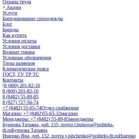
Охрана труда
Акции
Услуги
Брендирование спецодежды
Блог
Бренды
Как купить
Условия оплаты
Условия доставки
Возврат товара
Условные обозначения
Типы размеров
Климатические пояса
ГОСТ, ТУ, ТР ТС
Контакты
8 (800) 201-82-10
8 (800) 201-82-10
8 (8482) 55-89-85
8 (927) 727-56-74
+7 (8482) 55-65-74
Отдел снабжения
Магазин: +7 (8482)55-65-32
магазин
Менеджеры: +7 (8482) 55-89-85
менеджеры
Буинова Татьяна, доб. 155, почта t.buinova@politeks-
tlt.ru
Буинова Татьяна
Ищенко Яна, доб. 152, почта y.ishchenko@politeks-tlt.ru
Ищенко