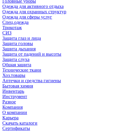
Головные уборы
Одежда для активного отдыха
Одежда для охранных структур
Одежда для сферы услуг
Спец.одежда
Трикотаж
СИЗ
Защита глаз и лица
Защита головы
Защита дыхания
Защита от падений и высоты
Защита слуха
Общая защита
Технические ткани
Хоз.товары
Аптечки и средства гигиены
Бытовая химия
Инвентарь
Инструмент
Разное
Компания
О компании
Карьера
Cкачать каталоги
Сертификаты