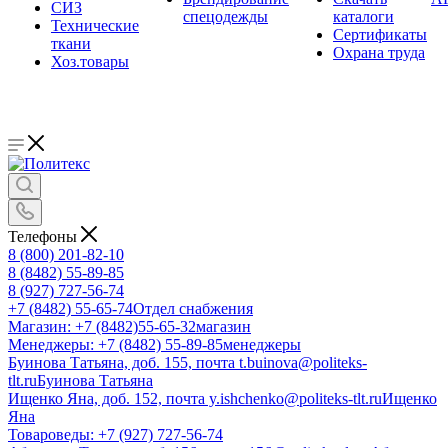
СИЗ
спецодежды
каталоги
Технические
Сертификаты
ткани
Охрана труда
Хоз.товары
Телефоны
8 (800) 201-82-10
8 (8482) 55-89-85
8 (927) 727-56-74
+7 (8482) 55-65-74
Отдел снабжения
Магазин: +7 (8482)55-65-32
магазин
Менеджеры: +7 (8482) 55-89-85
менеджеры
Буинова Татьяна, доб. 155, почта t.buinova@politeks-
tlt.ru
Буинова Татьяна
Ищенко Яна, доб. 152, почта y.ishchenko@politeks-tlt.ru
Ищенко
Яна
Товароведы: +7 (927) 727-56-74