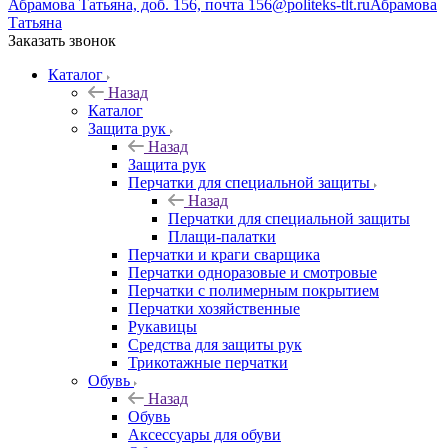
Абрамова Татьяна, доб. 156, почта 156@politeks-tlt.ru
Абрамова
Татьяна
Заказать звонок
Каталог
Назад
Каталог
Защита рук
Назад
Защита рук
Перчатки для специальной защиты
Назад
Перчатки для специальной защиты
Плащи-палатки
Перчатки и краги сварщика
Перчатки одноразовые и смотровые
Перчатки с полимерным покрытием
Перчатки хозяйственные
Рукавицы
Средства для защиты рук
Трикотажные перчатки
Обувь
Назад
Обувь
Аксессуары для обуви