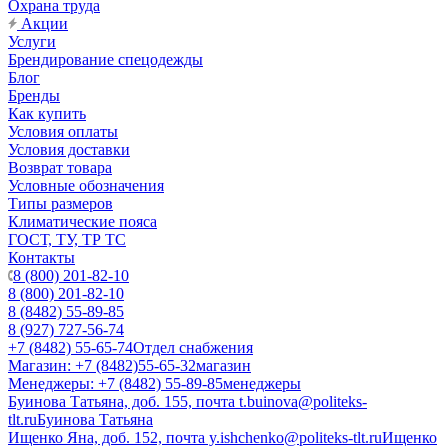
Охрана труда
Акции
Услуги
Брендирование спецодежды
Блог
Бренды
Как купить
Условия оплаты
Условия доставки
Возврат товара
Условные обозначения
Типы размеров
Климатические пояса
ГОСТ, ТУ, ТР ТС
Контакты
8 (800) 201-82-10
8 (800) 201-82-10
8 (8482) 55-89-85
8 (927) 727-56-74
+7 (8482) 55-65-74
Отдел снабжения
Магазин: +7 (8482)55-65-32
магазин
Менеджеры: +7 (8482) 55-89-85
менеджеры
Буинова Татьяна, доб. 155, почта t.buinova@politeks-
tlt.ru
Буинова Татьяна
Ищенко Яна, доб. 152, почта y.ishchenko@politeks-tlt.ru
Ищенко