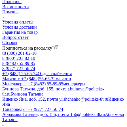
Политика
Возможности
Помощь
Условия оплаты
Условия доставки
Гарантия на товар
Вопрос-ответ
Обзоры
Подписаться на рассылку
8 (800) 201-82-10
8 (800) 201-82-10
8 (8482) 55-89-85
8 (927) 727-56-74
+7 (8482) 55-65-74
Отдел снабжения
Магазин: +7 (8482)55-65-32
магазин
Менеджеры: +7 (8482) 55-89-85
менеджеры
Буинова Татьяна, доб. 155, почта t.buinova@politeks-
tlt.ru
Буинова Татьяна
Ищенко Яна, доб. 152, почта y.ishchenko@politeks-tlt.ru
Ищенко
Яна
Товароведы: +7 (927) 727-56-74
Абрамова Татьяна, доб. 156, почта 156@politeks-tlt.ru
Абрамова
Татьяна