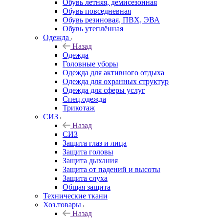
Обувь летняя, демисезонная
Обувь повседневная
Обувь резиновая, ПВХ, ЭВА
Обувь утеплённая
Одежда
Назад
Одежда
Головные уборы
Одежда для активного отдыха
Одежда для охранных структур
Одежда для сферы услуг
Спец.одежда
Трикотаж
СИЗ
Назад
СИЗ
Защита глаз и лица
Защита головы
Защита дыхания
Защита от падений и высоты
Защита слуха
Общая защита
Технические ткани
Хоз.товары
Назад