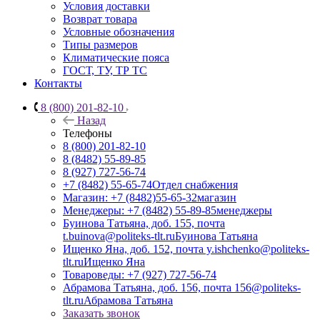
Условия доставки
Возврат товара
Условные обозначения
Типы размеров
Климатические пояса
ГОСТ, ТУ, ТР ТС
Контакты
8 (800) 201-82-10
Назад
Телефоны
8 (800) 201-82-10
8 (8482) 55-89-85
8 (927) 727-56-74
+7 (8482) 55-65-74
Отдел снабжения
Магазин: +7 (8482)55-65-32
магазин
Менеджеры: +7 (8482) 55-89-85
менеджеры
Буинова Татьяна, доб. 155, почта
t.buinova@politeks-tlt.ru
Буинова Татьяна
Ищенко Яна, доб. 152, почта y.ishchenko@politeks-
tlt.ru
Ищенко Яна
Товароведы: +7 (927) 727-56-74
Абрамова Татьяна, доб. 156, почта 156@politeks-
tlt.ru
Абрамова Татьяна
Заказать звонок