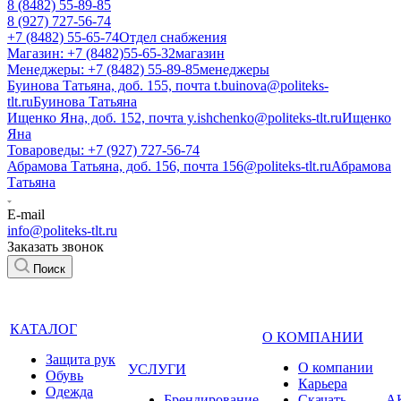
8 (8482) 55-89-85
8 (927) 727-56-74
+7 (8482) 55-65-74
Отдел снабжения
Магазин: +7 (8482)55-65-32
магазин
Менеджеры: +7 (8482) 55-89-85
менеджеры
Буинова Татьяна, доб. 155, почта t.buinova@politeks-
tlt.ru
Буинова Татьяна
Ищенко Яна, доб. 152, почта y.ishchenko@politeks-tlt.ru
Ищенко
Яна
Товароведы: +7 (927) 727-56-74
Абрамова Татьяна, доб. 156, почта 156@politeks-tlt.ru
Абрамова
Татьяна
E-mail
info@politeks-tlt.ru
Заказать звонок
Поиск
КАТАЛОГ
О КОМПАНИИ
Защита рук
О компании
УСЛУГИ
Обувь
Карьера
Одежда
Брендирование
Cкачать
А