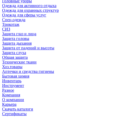
Головные уборы
Одежда для активного отдыха
Одежда для охранных структур
Одежда для сферы услуг
Спец.одежда
Трикотаж
СИЗ
Защита глаз и лица
Защита головы
Защита дыхания
Защита от падений и высоты
Защита слуха
Общая защита
Технические ткани
Хоз.товары
Аптечки и средства гигиены
Бытовая химия
Инвентарь
Инструмент
Разное
Компания
О компании
Карьера
Cкачать каталоги
Сертификаты