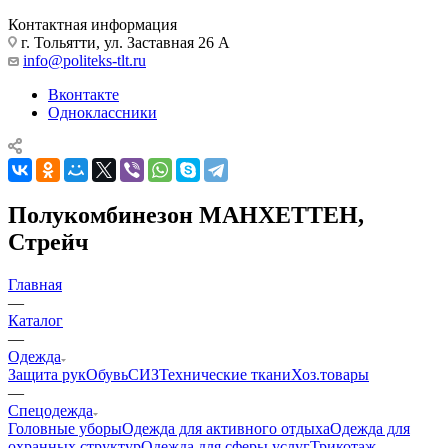
Контактная информация
г. Тольятти, ул. Заставная 26 А
info@politeks-tlt.ru
Вконтакте
Одноклассники
Полукомбинезон МАНХЕТТЕН,
Стрейч
Главная
—
Каталог
—
Одежда
Защита рук
Обувь
СИЗ
Технические ткани
Хоз.товары
—
Спецодежда
Головные уборы
Одежда для активного отдыха
Одежда для
охранных структур
Одежда для сферы услуг
Трикотаж