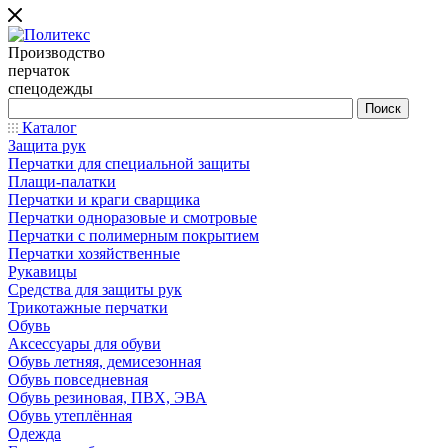
Производство
перчаток
спецодежды
Каталог
Защита рук
Перчатки для специальной защиты
Плащи-палатки
Перчатки и краги сварщика
Перчатки одноразовые и смотровые
Перчатки с полимерным покрытием
Перчатки хозяйственные
Рукавицы
Средства для защиты рук
Трикотажные перчатки
Обувь
Аксессуары для обуви
Обувь летняя, демисезонная
Обувь повседневная
Обувь резиновая, ПВХ, ЭВА
Обувь утеплённая
Одежда