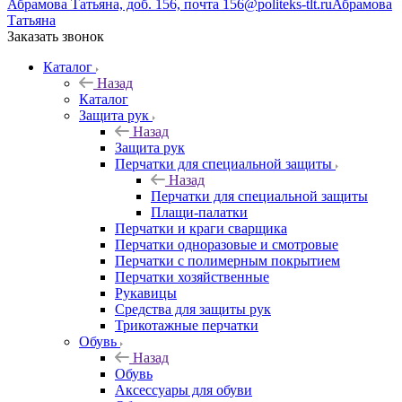
Абрамова Татьяна, доб. 156, почта 156@politeks-tlt.ru
Абрамова
Татьяна
Заказать звонок
Каталог
Назад
Каталог
Защита рук
Назад
Защита рук
Перчатки для специальной защиты
Назад
Перчатки для специальной защиты
Плащи-палатки
Перчатки и краги сварщика
Перчатки одноразовые и смотровые
Перчатки с полимерным покрытием
Перчатки хозяйственные
Рукавицы
Средства для защиты рук
Трикотажные перчатки
Обувь
Назад
Обувь
Аксессуары для обуви