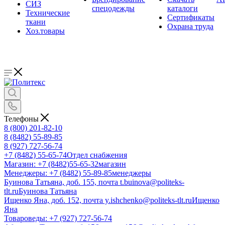
СИЗ
спецодежды
каталоги
Технические
Сертификаты
ткани
Охрана труда
Хоз.товары
Телефоны
8 (800) 201-82-10
8 (8482) 55-89-85
8 (927) 727-56-74
+7 (8482) 55-65-74
Отдел снабжения
Магазин: +7 (8482)55-65-32
магазин
Менеджеры: +7 (8482) 55-89-85
менеджеры
Буинова Татьяна, доб. 155, почта t.buinova@politeks-
tlt.ru
Буинова Татьяна
Ищенко Яна, доб. 152, почта y.ishchenko@politeks-tlt.ru
Ищенко
Яна
Товароведы: +7 (927) 727-56-74