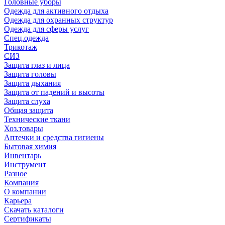
Головные уборы
Одежда для активного отдыха
Одежда для охранных структур
Одежда для сферы услуг
Спец.одежда
Трикотаж
СИЗ
Защита глаз и лица
Защита головы
Защита дыхания
Защита от падений и высоты
Защита слуха
Общая защита
Технические ткани
Хоз.товары
Аптечки и средства гигиены
Бытовая химия
Инвентарь
Инструмент
Разное
Компания
О компании
Карьера
Cкачать каталоги
Сертификаты