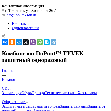
Контактная информация
г. Тольятти, ул. Заставная 26 А
info@politeks-tlt.ru
Вконтакте
Одноклассники
Комбинезон DuPont™ TYVEK
защитный одноразовый
Главная
—
Каталог
—
СИЗ
Защита рук
Обувь
Одежда
Технические ткани
Хоз.товары
—
Общая защита
Защита глаз и лица
Защита головы
Защита дыхания
Защита от
падений и высоты
Защита слуха