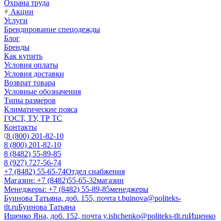
Охрана труда
Акции
Услуги
Брендирование спецодежды
Блог
Бренды
Как купить
Условия оплаты
Условия доставки
Возврат товара
Условные обозначения
Типы размеров
Климатические пояса
ГОСТ, ТУ, ТР ТС
Контакты
8 (800) 201-82-10
8 (800) 201-82-10
8 (8482) 55-89-85
8 (927) 727-56-74
+7 (8482) 55-65-74
Отдел снабжения
Магазин: +7 (8482)55-65-32
магазин
Менеджеры: +7 (8482) 55-89-85
менеджеры
Буинова Татьяна, доб. 155, почта t.buinova@politeks-
tlt.ru
Буинова Татьяна
Ищенко Яна, доб. 152, почта y.ishchenko@politeks-tlt.ru
Ищенко