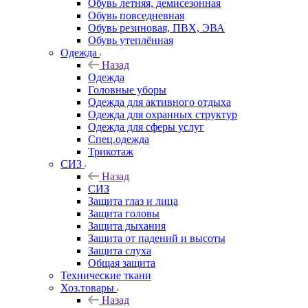
Обувь летняя, демисезонная
Обувь повседневная
Обувь резиновая, ПВХ, ЭВА
Обувь утеплённая
Одежда
Назад
Одежда
Головные уборы
Одежда для активного отдыха
Одежда для охранных структур
Одежда для сферы услуг
Спец.одежда
Трикотаж
СИЗ
Назад
СИЗ
Защита глаз и лица
Защита головы
Защита дыхания
Защита от падений и высоты
Защита слуха
Общая защита
Технические ткани
Хоз.товары
Назад