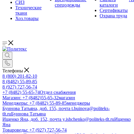
СИЗ
спецодежды
каталоги
Технические
Сертификаты
ткани
Охрана труда
Хоз.товары
Телефоны
8 (800) 201-82-10
8 (8482) 55-89-85
8 (927) 727-56-74
+7 (8482) 55-65-74
Отдел снабжения
Магазин: +7 (8482)55-65-32
магазин
Менеджеры: +7 (8482) 55-89-85
менеджеры
Буинова Татьяна, доб. 155, почта t.buinova@politeks-
tlt.ru
Буинова Татьяна
Ищенко Яна, доб. 152, почта y.ishchenko@politeks-tlt.ru
Ищенко
Яна
Товароведы: +7 (927) 727-56-74