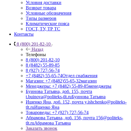
Условия доставки
Возврат товара
Условные обозначения
Типы размеров
Климатические пояса
ГОСТ, ТУ, ТР ТС
Контакты
8 (800) 201-82-10
Назад
Телефоны
8 (800) 201-82-10
8 (8482) 55-89-85
8 (927) 727-56-74
+7 (8482) 55-65-74
Отдел снабжения
Магазин: +7 (8482)55-65-32
магазин
Менеджеры: +7 (8482) 55-89-85
менеджеры
Буинова Татьяна, доб. 155, почта
t.buinova@politeks-tlt.ru
Буинова Татьяна
Ищенко Яна, доб. 152, почта y.ishchenko@politeks-
tlt.ru
Ищенко Яна
Товароведы: +7 (927) 727-56-74
Абрамова Татьяна, доб. 156, почта 156@politeks-
tlt.ru
Абрамова Татьяна
Заказать звонок