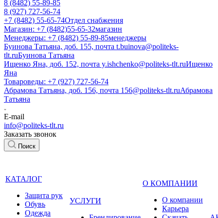
8 (8482) 55-89-85
8 (927) 727-56-74
+7 (8482) 55-65-74
Отдел снабжения
Магазин: +7 (8482)55-65-32
магазин
Менеджеры: +7 (8482) 55-89-85
менеджеры
Буинова Татьяна, доб. 155, почта t.buinova@politeks-
tlt.ru
Буинова Татьяна
Ищенко Яна, доб. 152, почта y.ishchenko@politeks-tlt.ru
Ищенко
Яна
Товароведы: +7 (927) 727-56-74
Абрамова Татьяна, доб. 156, почта 156@politeks-tlt.ru
Абрамова
Татьяна
E-mail
info@politeks-tlt.ru
Заказать звонок
Поиск
КАТАЛОГ
О КОМПАНИИ
Защита рук
О компании
УСЛУГИ
Обувь
Карьера
Одежда
Брендирование
Cкачать
А