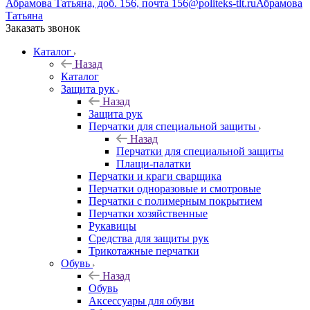
Абрамова Татьяна, доб. 156, почта 156@politeks-tlt.ru
Абрамова
Татьяна
Заказать звонок
Каталог
Назад
Каталог
Защита рук
Назад
Защита рук
Перчатки для специальной защиты
Назад
Перчатки для специальной защиты
Плащи-палатки
Перчатки и краги сварщика
Перчатки одноразовые и смотровые
Перчатки с полимерным покрытием
Перчатки хозяйственные
Рукавицы
Средства для защиты рук
Трикотажные перчатки
Обувь
Назад
Обувь
Аксессуары для обуви