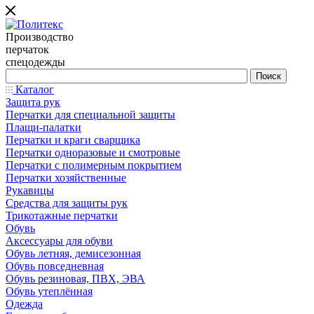
Производство
перчаток
спецодежды
Каталог
Защита рук
Перчатки для специальной защиты
Плащи-палатки
Перчатки и краги сварщика
Перчатки одноразовые и смотровые
Перчатки с полимерным покрытием
Перчатки хозяйственные
Рукавицы
Средства для защиты рук
Трикотажные перчатки
Обувь
Аксессуары для обуви
Обувь летняя, демисезонная
Обувь повседневная
Обувь резиновая, ПВХ, ЭВА
Обувь утеплённая
Одежда