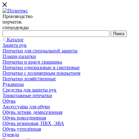
Производство
перчаток
спецодежды
Каталог
Защита рук
Перчатки для специальной защиты
Плащи-палатки
Перчатки и краги сварщика
Перчатки одноразовые и смотровые
Перчатки с полимерным покрытием
Перчатки хозяйственные
Рукавицы
Средства для защиты рук
Трикотажные перчатки
Обувь
Аксессуары для обуви
Обувь летняя, демисезонная
Обувь повседневная
Обувь резиновая, ПВХ, ЭВА
Обувь утеплённая
Одежда