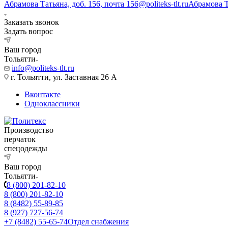
Абрамова Татьяна, доб. 156, почта 156@politeks-tlt.ru
Абрамова 
Заказать звонок
Задать вопрос
Ваш город
Тольятти
info@politeks-tlt.ru
г. Тольятти, ул. Заставная 26 А
Вконтакте
Одноклассники
Производство
перчаток
спецодежды
Ваш город
Тольятти
8 (800) 201-82-10
8 (800) 201-82-10
8 (8482) 55-89-85
8 (927) 727-56-74
+7 (8482) 55-65-74
Отдел снабжения