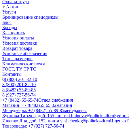
Охрана труда
Акции
Услуги
Брендирование спецодежды
Блог
Бренды
Как купить
Условия оплаты
Условия доставки
Возврат товара
Условные обозначения
Типы размеров
Климатические пояса
ГОСТ, ТУ, ТР ТС
Контакты
8 (800) 201-82-10
8 (800) 201-82-10
8 (8482) 55-89-85
8 (927) 727-56-74
+7 (8482) 55-65-74
Отдел снабжения
Магазин: +7 (8482)55-65-32
магазин
Менеджеры: +7 (8482) 55-89-85
менеджеры
Буинова Татьяна, доб. 155, почта t.buinova@politeks-tlt.ru
Буинов
Ищенко Яна, доб. 152, почта y.ishchenko@politeks-tlt.ru
Ищенко 
Товароведы: +7 (927) 727-56-74