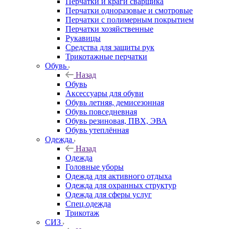
Перчатки и краги сварщика
Перчатки одноразовые и смотровые
Перчатки с полимерным покрытием
Перчатки хозяйственные
Рукавицы
Средства для защиты рук
Трикотажные перчатки
Обувь
Назад
Обувь
Аксессуары для обуви
Обувь летняя, демисезонная
Обувь повседневная
Обувь резиновая, ПВХ, ЭВА
Обувь утеплённая
Одежда
Назад
Одежда
Головные уборы
Одежда для активного отдыха
Одежда для охранных структур
Одежда для сферы услуг
Спец.одежда
Трикотаж
СИЗ