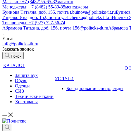
Магазин: +7 (8482)55-65-32
магазин
Менеджеры: +7 (8482) 55-89-85
менеджеры
Буинова Татьяна, доб. 155, почта t.buinova@politeks-tlt.ru
Буинов
Ищенко Яна, доб. 152, почта y.ishchenko@politeks-tlt.ru
Ищенко 
Товароведы: +7 (927) 727-56-74
Абрамова Татьяна, доб. 156, почта 156@politeks-tlt.ru
Абрамова 
E-mail
info@politeks-tlt.ru
Заказать звонок
Поиск
КАТАЛОГ
О
Защита рук
УСЛУГИ
Обувь
Одежда
Брендирование спецодежды
СИЗ
Технические ткани
Хоз.товары