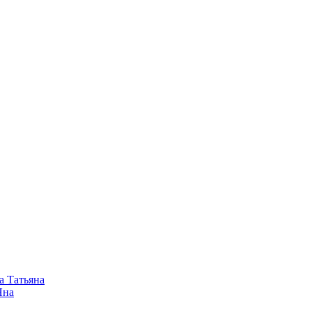
а Татьяна
Яна