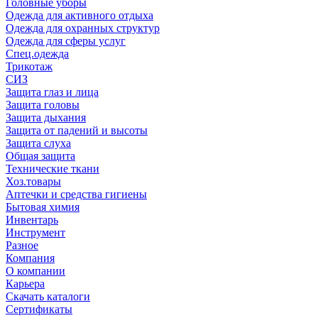
Головные уборы
Одежда для активного отдыха
Одежда для охранных структур
Одежда для сферы услуг
Спец.одежда
Трикотаж
СИЗ
Защита глаз и лица
Защита головы
Защита дыхания
Защита от падений и высоты
Защита слуха
Общая защита
Технические ткани
Хоз.товары
Аптечки и средства гигиены
Бытовая химия
Инвентарь
Инструмент
Разное
Компания
О компании
Карьера
Cкачать каталоги
Сертификаты