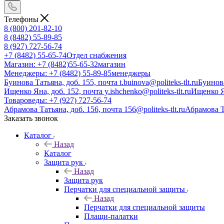
Телефоны
8 (800) 201-82-10
8 (8482) 55-89-85
8 (927) 727-56-74
+7 (8482) 55-65-74
Отдел снабжения
Магазин: +7 (8482)55-65-32
магазин
Менеджеры: +7 (8482) 55-89-85
менеджеры
Буинова Татьяна, доб. 155, почта t.buinova@politeks-tlt.ru
Буинов
Ищенко Яна, доб. 152, почта y.ishchenko@politeks-tlt.ru
Ищенко 
Товароведы: +7 (927) 727-56-74
Абрамова Татьяна, доб. 156, почта 156@politeks-tlt.ru
Абрамова 
Заказать звонок
Каталог
Назад
Каталог
Защита рук
Назад
Защита рук
Перчатки для специальной защиты
Назад
Перчатки для специальной защиты
Плащи-палатки