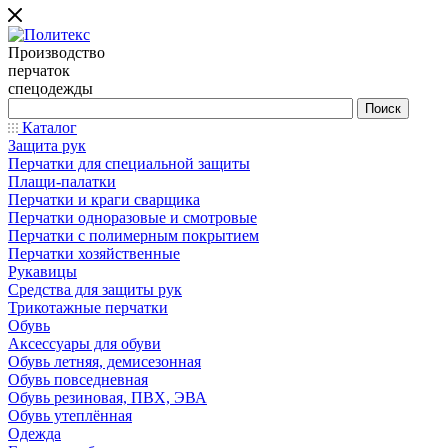
Производство
перчаток
спецодежды
Каталог
Защита рук
Перчатки для специальной защиты
Плащи-палатки
Перчатки и краги сварщика
Перчатки одноразовые и смотровые
Перчатки с полимерным покрытием
Перчатки хозяйственные
Рукавицы
Средства для защиты рук
Трикотажные перчатки
Обувь
Аксессуары для обуви
Обувь летняя, демисезонная
Обувь повседневная
Обувь резиновая, ПВХ, ЭВА
Обувь утеплённая
Одежда