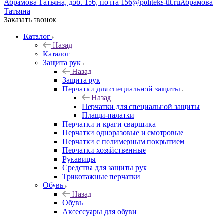
Абрамова Татьяна, доб. 156, почта 156@politeks-tlt.ru
Абрамова
Татьяна
Заказать звонок
Каталог
Назад
Каталог
Защита рук
Назад
Защита рук
Перчатки для специальной защиты
Назад
Перчатки для специальной защиты
Плащи-палатки
Перчатки и краги сварщика
Перчатки одноразовые и смотровые
Перчатки с полимерным покрытием
Перчатки хозяйственные
Рукавицы
Средства для защиты рук
Трикотажные перчатки
Обувь
Назад
Обувь
Аксессуары для обуви