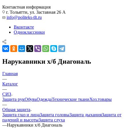
Контактная информация
г. Тольятти, ул. Заставная 26 А
info@politeks-tlt.ru
Вконтакте
Одноклассники
Нарукавники х/б Диагональ
Главная
—
Каталог
—
СИЗ
Защита рук
Обувь
Одежда
Технические ткани
Хоз.товары
—
Общая защита
Защита глаз и лица
Защита головы
Защита дыхания
Защита от
падений и высоты
Защита слуха
—
Нарукавники х/б Диагональ