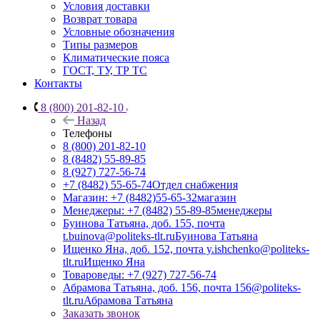
Условия доставки
Возврат товара
Условные обозначения
Типы размеров
Климатические пояса
ГОСТ, ТУ, ТР ТС
Контакты
8 (800) 201-82-10
Назад
Телефоны
8 (800) 201-82-10
8 (8482) 55-89-85
8 (927) 727-56-74
+7 (8482) 55-65-74
Отдел снабжения
Магазин: +7 (8482)55-65-32
магазин
Менеджеры: +7 (8482) 55-89-85
менеджеры
Буинова Татьяна, доб. 155, почта
t.buinova@politeks-tlt.ru
Буинова Татьяна
Ищенко Яна, доб. 152, почта y.ishchenko@politeks-
tlt.ru
Ищенко Яна
Товароведы: +7 (927) 727-56-74
Абрамова Татьяна, доб. 156, почта 156@politeks-
tlt.ru
Абрамова Татьяна
Заказать звонок