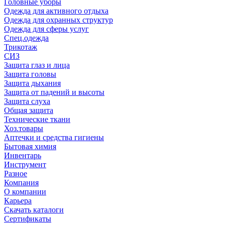
Головные уборы
Одежда для активного отдыха
Одежда для охранных структур
Одежда для сферы услуг
Спец.одежда
Трикотаж
СИЗ
Защита глаз и лица
Защита головы
Защита дыхания
Защита от падений и высоты
Защита слуха
Общая защита
Технические ткани
Хоз.товары
Аптечки и средства гигиены
Бытовая химия
Инвентарь
Инструмент
Разное
Компания
О компании
Карьера
Cкачать каталоги
Сертификаты