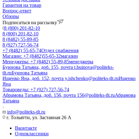
Гарантия на товар
Вопрос-ответ
Обзоры
Подписаться на рассылку
8 (800) 201-82-10
8 (800) 201-82-10
8 (8482) 55-89-85
8 (927) 727-56-74
+7 (8482) 55-65-74
Отдел снабжения
Магазин: +7 (8482)55-65-32
магазин
Менеджеры: +7 (8482) 55-89-85
менеджеры
Буинова Татьяна, доб. 155, почта t.buinova@politeks-
tlt.ru
Буинова Татьяна
Ищенко Яна, доб. 152, почта y.ishchenko@politeks-tlt.ru
Ищенко
Яна
Товароведы: +7 (927) 727-56-74
Абрамова Татьяна, доб. 156, почта 156@politeks-tlt.ru
Абрамова
Татьяна
info@politeks-tlt.ru
г. Тольятти, ул. Заставная 26 А
Вконтакте
Одноклассники