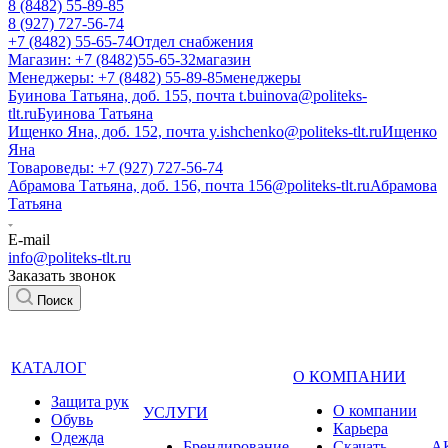
8 (8482) 55-89-85
8 (927) 727-56-74
+7 (8482) 55-65-74
Отдел снабжения
Магазин: +7 (8482)55-65-32
магазин
Менеджеры: +7 (8482) 55-89-85
менеджеры
Буинова Татьяна, доб. 155, почта t.buinova@politeks-
tlt.ru
Буинова Татьяна
Ищенко Яна, доб. 152, почта y.ishchenko@politeks-tlt.ru
Ищенко
Яна
Товароведы: +7 (927) 727-56-74
Абрамова Татьяна, доб. 156, почта 156@politeks-tlt.ru
Абрамова
Татьяна
E-mail
info@politeks-tlt.ru
Заказать звонок
Поиск
КАТАЛОГ
О КОМПАНИИ
Защита рук
О компании
УСЛУГИ
Обувь
Карьера
Одежда
Брендирование
Cкачать
А