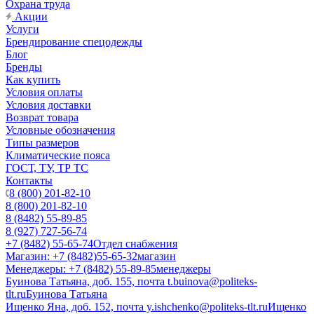
Охрана труда
Акции
Услуги
Брендирование спецодежды
Блог
Бренды
Как купить
Условия оплаты
Условия доставки
Возврат товара
Условные обозначения
Типы размеров
Климатические пояса
ГОСТ, ТУ, ТР ТС
Контакты
8 (800) 201-82-10
8 (800) 201-82-10
8 (8482) 55-89-85
8 (927) 727-56-74
+7 (8482) 55-65-74
Отдел снабжения
Магазин: +7 (8482)55-65-32
магазин
Менеджеры: +7 (8482) 55-89-85
менеджеры
Буинова Татьяна, доб. 155, почта t.buinova@politeks-
tlt.ru
Буинова Татьяна
Ищенко Яна, доб. 152, почта y.ishchenko@politeks-tlt.ru
Ищенко