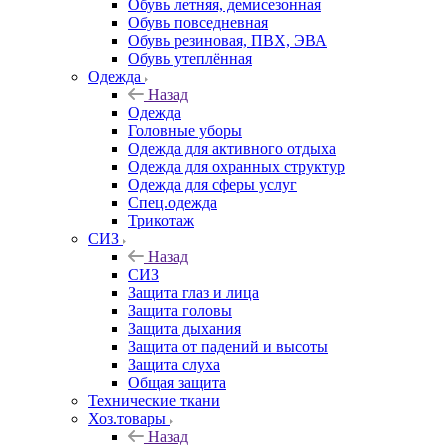
Обувь летняя, демисезонная
Обувь повседневная
Обувь резиновая, ПВХ, ЭВА
Обувь утеплённая
Одежда
Назад
Одежда
Головные уборы
Одежда для активного отдыха
Одежда для охранных структур
Одежда для сферы услуг
Спец.одежда
Трикотаж
СИЗ
Назад
СИЗ
Защита глаз и лица
Защита головы
Защита дыхания
Защита от падений и высоты
Защита слуха
Общая защита
Технические ткани
Хоз.товары
Назад