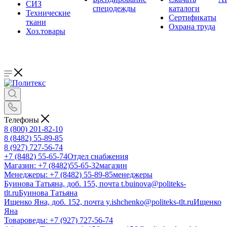
СИЗ
спецодежды
каталоги
Технические
Сертификаты
ткани
Охрана труда
Хоз.товары
Телефоны
8 (800) 201-82-10
8 (8482) 55-89-85
8 (927) 727-56-74
+7 (8482) 55-65-74
Отдел снабжения
Магазин: +7 (8482)55-65-32
магазин
Менеджеры: +7 (8482) 55-89-85
менеджеры
Буинова Татьяна, доб. 155, почта t.buinova@politeks-
tlt.ru
Буинова Татьяна
Ищенко Яна, доб. 152, почта y.ishchenko@politeks-tlt.ru
Ищенко
Яна
Товароведы: +7 (927) 727-56-74