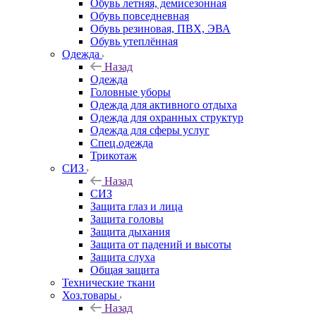
Обувь летняя, демисезонная
Обувь повседневная
Обувь резиновая, ПВХ, ЭВА
Обувь утеплённая
Одежда
Назад
Одежда
Головные уборы
Одежда для активного отдыха
Одежда для охранных структур
Одежда для сферы услуг
Спец.одежда
Трикотаж
СИЗ
Назад
СИЗ
Защита глаз и лица
Защита головы
Защита дыхания
Защита от падений и высоты
Защита слуха
Общая защита
Технические ткани
Хоз.товары
Назад