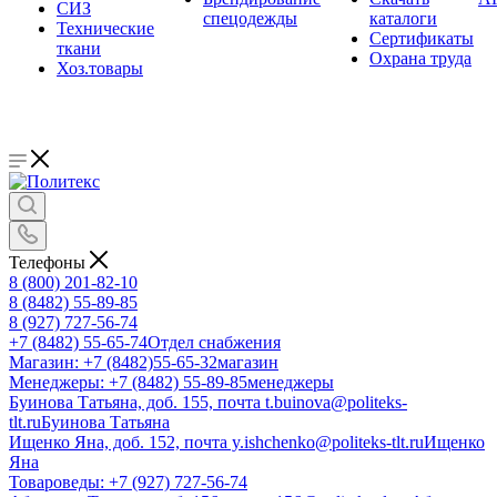
СИЗ
спецодежды
каталоги
Технические
Сертификаты
ткани
Охрана труда
Хоз.товары
Телефоны
8 (800) 201-82-10
8 (8482) 55-89-85
8 (927) 727-56-74
+7 (8482) 55-65-74
Отдел снабжения
Магазин: +7 (8482)55-65-32
магазин
Менеджеры: +7 (8482) 55-89-85
менеджеры
Буинова Татьяна, доб. 155, почта t.buinova@politeks-
tlt.ru
Буинова Татьяна
Ищенко Яна, доб. 152, почта y.ishchenko@politeks-tlt.ru
Ищенко
Яна
Товароведы: +7 (927) 727-56-74