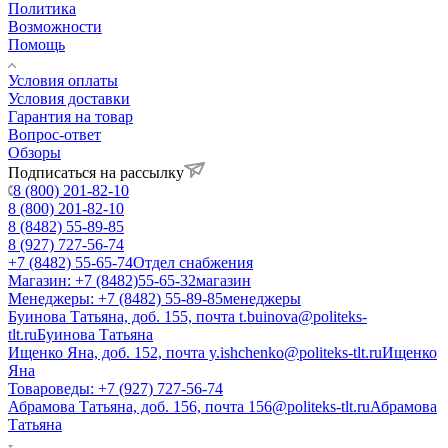
Политика
Возможности
Помощь
Условия оплаты
Условия доставки
Гарантия на товар
Вопрос-ответ
Обзоры
Подписаться на рассылку
8 (800) 201-82-10
8 (800) 201-82-10
8 (8482) 55-89-85
8 (927) 727-56-74
+7 (8482) 55-65-74
Отдел снабжения
Магазин: +7 (8482)55-65-32
магазин
Менеджеры: +7 (8482) 55-89-85
менеджеры
Буинова Татьяна, доб. 155, почта t.buinova@politeks-
tlt.ru
Буинова Татьяна
Ищенко Яна, доб. 152, почта y.ishchenko@politeks-tlt.ru
Ищенко
Яна
Товароведы: +7 (927) 727-56-74
Абрамова Татьяна, доб. 156, почта 156@politeks-tlt.ru
Абрамова
Татьяна