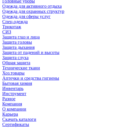
Головные уборы
Одежда для активного отдыха
Одежда для охранных структур
Одежда для сферы услуг
Спец.одежда
Трикотаж
СИЗ
Защита глаз и лица
Защита головы
Защита дыхания
Защита от падений и высоты
Защита слуха
Общая защита
Технические ткани
Хоз.товары
Аптечки и средства гигиены
Бытовая химия
Инвентарь
Инструмент
Разное
Компания
О компании
Карьера
Cкачать каталоги
Сертификаты