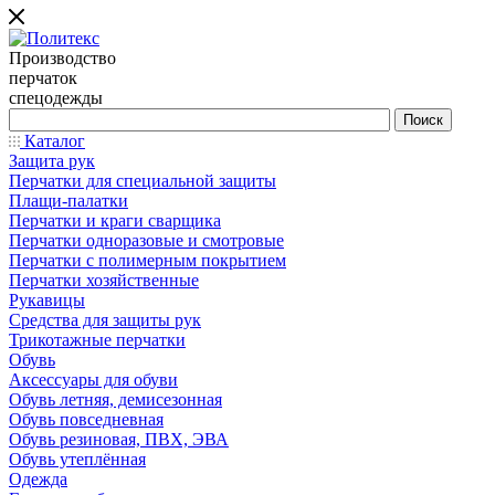
Производство
перчаток
спецодежды
Каталог
Защита рук
Перчатки для специальной защиты
Плащи-палатки
Перчатки и краги сварщика
Перчатки одноразовые и смотровые
Перчатки с полимерным покрытием
Перчатки хозяйственные
Рукавицы
Средства для защиты рук
Трикотажные перчатки
Обувь
Аксессуары для обуви
Обувь летняя, демисезонная
Обувь повседневная
Обувь резиновая, ПВХ, ЭВА
Обувь утеплённая
Одежда