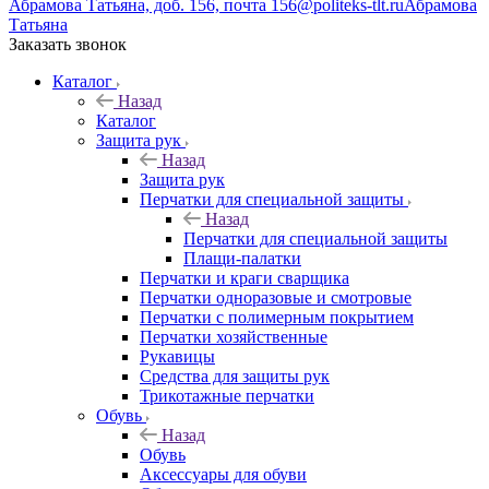
Абрамова Татьяна, доб. 156, почта 156@politeks-tlt.ru
Абрамова
Татьяна
Заказать звонок
Каталог
Назад
Каталог
Защита рук
Назад
Защита рук
Перчатки для специальной защиты
Назад
Перчатки для специальной защиты
Плащи-палатки
Перчатки и краги сварщика
Перчатки одноразовые и смотровые
Перчатки с полимерным покрытием
Перчатки хозяйственные
Рукавицы
Средства для защиты рук
Трикотажные перчатки
Обувь
Назад
Обувь
Аксессуары для обуви