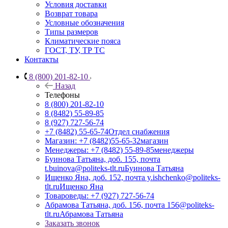
Условия доставки
Возврат товара
Условные обозначения
Типы размеров
Климатические пояса
ГОСТ, ТУ, ТР ТС
Контакты
8 (800) 201-82-10
Назад
Телефоны
8 (800) 201-82-10
8 (8482) 55-89-85
8 (927) 727-56-74
+7 (8482) 55-65-74
Отдел снабжения
Магазин: +7 (8482)55-65-32
магазин
Менеджеры: +7 (8482) 55-89-85
менеджеры
Буинова Татьяна, доб. 155, почта
t.buinova@politeks-tlt.ru
Буинова Татьяна
Ищенко Яна, доб. 152, почта y.ishchenko@politeks-
tlt.ru
Ищенко Яна
Товароведы: +7 (927) 727-56-74
Абрамова Татьяна, доб. 156, почта 156@politeks-
tlt.ru
Абрамова Татьяна
Заказать звонок