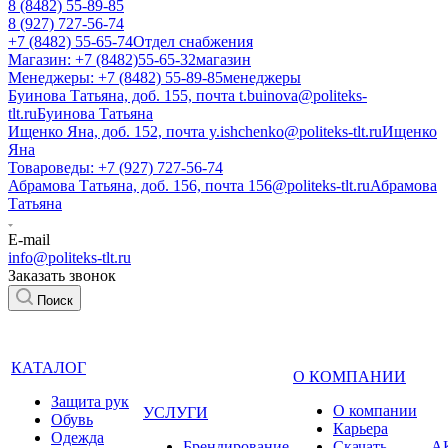
8 (8482) 55-89-85
8 (927) 727-56-74
+7 (8482) 55-65-74
Отдел снабжения
Магазин: +7 (8482)55-65-32
магазин
Менеджеры: +7 (8482) 55-89-85
менеджеры
Буинова Татьяна, доб. 155, почта t.buinova@politeks-
tlt.ru
Буинова Татьяна
Ищенко Яна, доб. 152, почта y.ishchenko@politeks-tlt.ru
Ищенко
Яна
Товароведы: +7 (927) 727-56-74
Абрамова Татьяна, доб. 156, почта 156@politeks-tlt.ru
Абрамова
Татьяна
E-mail
info@politeks-tlt.ru
Заказать звонок
Поиск
КАТАЛОГ
О КОМПАНИИ
Защита рук
О компании
УСЛУГИ
Обувь
Карьера
Одежда
Брендирование
Cкачать
А