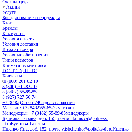
Охрана труда
Акции
Услуги
Брендирование спецодежды
Блог
Бренды
Как купить
Условия оплаты
Условия доставки
Возврат товара
Условные обозначения
Типы размеров
Климатические пояса
ГОСТ, ТУ, ТР ТС
Контакты
8 (800) 201-82-10
8 (800) 201-82-10
8 (8482) 55-89-85
8 (927) 727-56-74
+7 (8482) 55-65-74
Отдел снабжения
Магазин: +7 (8482)55-65-32
магазин
Менеджеры: +7 (8482) 55-89-85
менеджеры
Буинова Татьяна, доб. 155, почта t.buinova@politeks-
tlt.ru
Буинова Татьяна
Ищенко Яна, доб. 152, почта y.ishchenko@politeks-tlt.ru
Ищенко