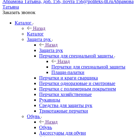
Абрамова Татьяна, доб. 156, почта 156@politeks-tlt.ru
Абрамова
Татьяна
Заказать звонок
Каталог
Назад
Каталог
Защита рук
Назад
Защита рук
Перчатки для специальной защиты
Назад
Перчатки для специальной защиты
Плащи-палатки
Перчатки и краги сварщика
Перчатки одноразовые и смотровые
Перчатки с полимерным покрытием
Перчатки хозяйственные
Рукавицы
Средства для защиты рук
Трикотажные перчатки
Обувь
Назад
Обувь
Аксессуары для обуви