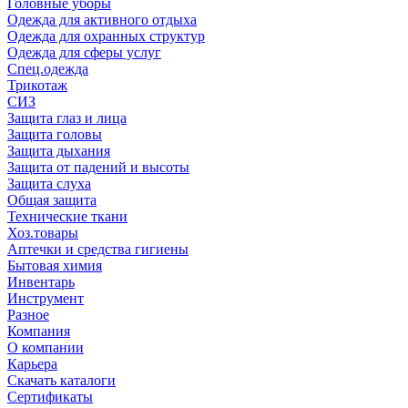
Головные уборы
Одежда для активного отдыха
Одежда для охранных структур
Одежда для сферы услуг
Спец.одежда
Трикотаж
СИЗ
Защита глаз и лица
Защита головы
Защита дыхания
Защита от падений и высоты
Защита слуха
Общая защита
Технические ткани
Хоз.товары
Аптечки и средства гигиены
Бытовая химия
Инвентарь
Инструмент
Разное
Компания
О компании
Карьера
Cкачать каталоги
Сертификаты