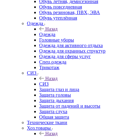
Обувь летняя, демисезонная
Обувь повседневная
Обувь резиновая, ПВХ, ЭВА
Обувь утеплённая
Одежда
Назад
Одежда
Головные уборы
Одежда для активного отдыха
Одежда для охранных структур
Одежда для сферы услуг
Спец.одежда
Трикотаж
СИЗ
Назад
СИЗ
Защита глаз и лица
Защита головы
Защита дыхания
Защита от падений и высоты
Защита слуха
Общая защита
Технические ткани
Хоз.товары
Назад