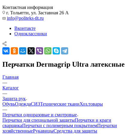
Контактная информация
г. Тольятти, ул. Заставная 26 А
info@politeks-tlt.ru
Вконтакте
Одноклассники
Перчатки Dermagrip Ultra латексные
Главная
—
Каталог
—
Защита рук
Обувь
Одежда
СИЗ
Технические ткани
Хоз.товары
—
Перчатки одноразовые и смотровые
Перчатки для специальной защиты
Перчатки и краги
сварщика
Перчатки с полимерным покрытием
Перчатки
хозяйственные
Рукавицы
Средства для защиты