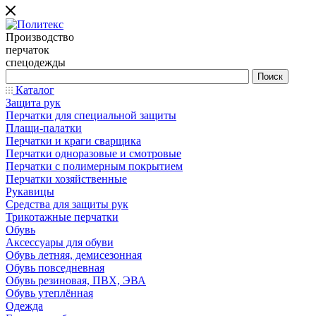
Производство
перчаток
спецодежды
Каталог
Защита рук
Перчатки для специальной защиты
Плащи-палатки
Перчатки и краги сварщика
Перчатки одноразовые и смотровые
Перчатки с полимерным покрытием
Перчатки хозяйственные
Рукавицы
Средства для защиты рук
Трикотажные перчатки
Обувь
Аксессуары для обуви
Обувь летняя, демисезонная
Обувь повседневная
Обувь резиновая, ПВХ, ЭВА
Обувь утеплённая
Одежда