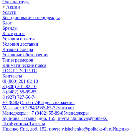
Охрана труда
Акции
Услуги
Брендирование спецодежды
Блог
Бренды
Как купить
Условия оплаты
Условия доставки
Возврат товара
Условные обозначения
Типы размеров
Климатические пояса
ГОСТ, ТУ, ТР ТС
Контакты
8 (800) 201-82-10
8 (800) 201-82-10
8 (8482) 55-89-85
8 (927) 727-56-74
+7 (8482) 55-65-74
Отдел снабжения
Магазин: +7 (8482)55-65-32
магазин
Менеджеры: +7 (8482) 55-89-85
менеджеры
Буинова Татьяна, доб. 155, почта t.buinova@politeks-
tlt.ru
Буинова Татьяна
Ищенко Яна, доб. 152, почта y.ishchenko@politeks-tlt.ru
Ищенко