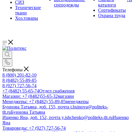
СИЗ
спецодежды
каталоги
Технические
Сертификаты
ткани
Охрана труда
Хоз.товары
Телефоны
8 (800) 201-82-10
8 (8482) 55-89-85
8 (927) 727-56-74
+7 (8482) 55-65-74
Отдел снабжения
Магазин: +7 (8482)55-65-32
магазин
Менеджеры: +7 (8482) 55-89-85
менеджеры
Буинова Татьяна, доб. 155, почта t.buinova@politeks-
tlt.ru
Буинова Татьяна
Ищенко Яна, доб. 152, почта y.ishchenko@politeks-tlt.ru
Ищенко
Яна
Товароведы: +7 (927) 727-56-74