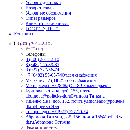
Условия доставки
Возврат товара
Условные обозначения
Типы размеров
Климатические пояса
ГОСТ, ТУ, ТР ТС
Контакты
8 (800) 201-82-10
Назад
Телефоны
8 (800) 201-82-10
8 (8482) 55-89-85
8 (927) 727-56-74
+7 (8482) 55-65-74
Отдел снабжения
Магазин: +7 (8482)55-65-32
магазин
Менеджеры: +7 (8482) 55-89-85
менеджеры
Буинова Татьяна, доб. 155, почта
t.buinova@politeks-tlt.ru
Буинова Татьяна
Ищенко Яна, доб. 152, почта y.ishchenko@politeks-
tlt.ru
Ищенко Яна
Товароведы: +7 (927) 727-56-74
Абрамова Татьяна, доб. 156, почта 156@politeks-
tlt.ru
Абрамова Татьяна
Заказать звонок