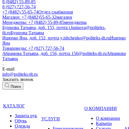
8 (8482) 55-89-85
8 (927) 727-56-74
+7 (8482) 55-65-74
Отдел снабжения
Магазин: +7 (8482)55-65-32
магазин
Менеджеры: +7 (8482) 55-89-85
менеджеры
Буинова Татьяна, доб. 155, почта t.buinova@politeks-
tlt.ru
Буинова Татьяна
Ищенко Яна, доб. 152, почта y.ishchenko@politeks-tlt.ru
Ищенко
Яна
Товароведы: +7 (927) 727-56-74
Абрамова Татьяна, доб. 156, почта 156@politeks-tlt.ru
Абрамова
Татьяна
E-mail
info@politeks-tlt.ru
Заказать звонок
Поиск
КАТАЛОГ
О КОМПАНИИ
Защита рук
О компании
УСЛУГИ
Обувь
Карьера
Одежда
Брендирование
Cкачать
А