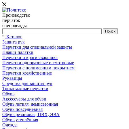
Производство
перчаток
спецодежды
Каталог
Защита рук
Перчатки для специальной защиты
Плащи-палатки
Перчатки и краги сварщика
Перчатки одноразовые и смотровые
Перчатки с полимерным покрытием
Перчатки хозяйственные
Рукавицы
Средства для защиты рук
Трикотажные перчатки
Обувь
Аксессуары для обуви
Обувь летняя, демисезонная
Обувь повседневная
Обувь резиновая, ПВХ, ЭВА
Обувь утеплённая
Одежда