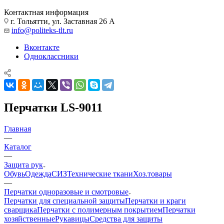
Контактная информация
г. Тольятти, ул. Заставная 26 А
info@politeks-tlt.ru
Вконтакте
Одноклассники
Перчатки LS-9011
Главная
—
Каталог
—
Защита рук
Обувь
Одежда
СИЗ
Технические ткани
Хоз.товары
—
Перчатки одноразовые и смотровые
Перчатки для специальной защиты
Перчатки и краги
сварщика
Перчатки с полимерным покрытием
Перчатки
хозяйственные
Рукавицы
Средства для защиты