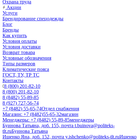
Охрана труда
Акции
Услуги
Брендирование спецодежды
Блог
Бренды
Как купить
Условия оплаты
Условия доставки
Возврат товара
Условные обозначения
Типы размеров
Климатические пояса
ГОСТ, ТУ, ТР ТС
Контакты
8 (800) 201-82-10
8 (800) 201-82-10
8 (8482) 55-89-85
8 (927) 727-56-74
+7 (8482) 55-65-74
Отдел снабжения
Магазин: +7 (8482)55-65-32
магазин
Менеджеры: +7 (8482) 55-89-85
менеджеры
Буинова Татьяна, доб. 155, почта t.buinova@politeks-
tlt.ru
Буинова Татьяна
Ищенко Яна, доб. 152, почта y.ishchenko@politeks-tlt.ru
Ищенко