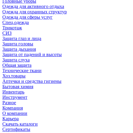
Головные уборы
Одежда для активного отдыха
Одежда для охранных структур
Одежда для сферы услуг
Спец.одежда
Трикотаж
СИЗ
Защита глаз и лица
Защита головы
Защита дыхания
Защита от падений и высоты
Защита слуха
Общая защита
Технические ткани
Хоз.товары
Аптечки и средства гигиены
Бытовая химия
Инвентарь
Инструмент
Разное
Компания
О компании
Карьера
Cкачать каталоги
Сертификаты