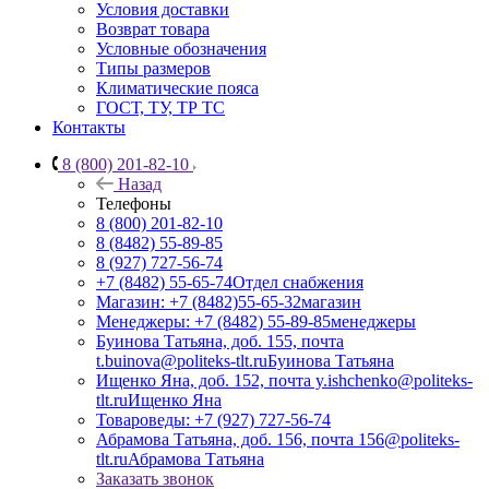
Условия доставки
Возврат товара
Условные обозначения
Типы размеров
Климатические пояса
ГОСТ, ТУ, ТР ТС
Контакты
8 (800) 201-82-10
Назад
Телефоны
8 (800) 201-82-10
8 (8482) 55-89-85
8 (927) 727-56-74
+7 (8482) 55-65-74
Отдел снабжения
Магазин: +7 (8482)55-65-32
магазин
Менеджеры: +7 (8482) 55-89-85
менеджеры
Буинова Татьяна, доб. 155, почта
t.buinova@politeks-tlt.ru
Буинова Татьяна
Ищенко Яна, доб. 152, почта y.ishchenko@politeks-
tlt.ru
Ищенко Яна
Товароведы: +7 (927) 727-56-74
Абрамова Татьяна, доб. 156, почта 156@politeks-
tlt.ru
Абрамова Татьяна
Заказать звонок