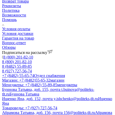
Возврат товара
Реквизиты
Политика
Возможности
Помощь
Условия оплаты
Условия доставки
Гарантия на товар
Вопрос-ответ
Обзоры
Подписаться на рассылку
8 (800) 201-82-10
8 (800) 201-82-10
8 (8482) 55-89-85
8 (927) 727-56-74
+7 (8482) 55-65-74
Отдел снабжения
Магазин: +7 (8482)55-65-32
магазин
Менеджеры: +7 (8482) 55-89-85
менеджеры
Буинова Татьяна, доб. 155, почта t.buinova@politeks-
tlt.ru
Буинова Татьяна
Ищенко Яна, доб. 152, почта y.ishchenko@politeks-tlt.ru
Ищенко
Яна
Товароведы: +7 (927) 727-56-74
Абрамова Татьяна, доб. 156, почта 156@politeks-tlt.ru
Абрамова