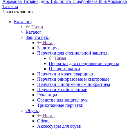
Абрамова Татьяна, доб. 156, почта 156@politeks-tlt.ru
Абрамова
Татьяна
Заказать звонок
Каталог
Назад
Каталог
Защита рук
Назад
Защита рук
Перчатки для специальной защиты
Назад
Перчатки для специальной защиты
Плащи-палатки
Перчатки и краги сварщика
Перчатки одноразовые и смотровые
Перчатки с полимерным покрытием
Перчатки хозяйственные
Рукавицы
Средства для защиты рук
Трикотажные перчатки
Обувь
Назад
Обувь
Аксессуары для обуви