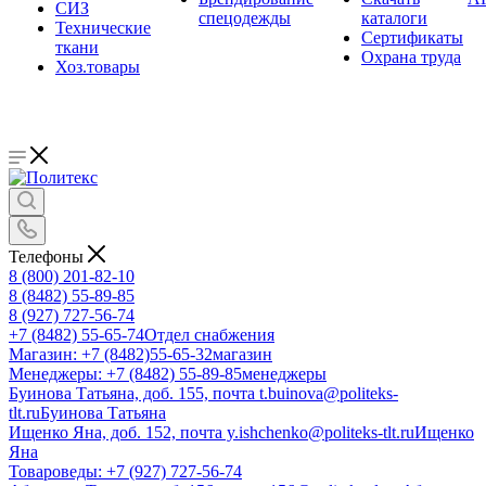
СИЗ
спецодежды
каталоги
Технические
Сертификаты
ткани
Охрана труда
Хоз.товары
Телефоны
8 (800) 201-82-10
8 (8482) 55-89-85
8 (927) 727-56-74
+7 (8482) 55-65-74
Отдел снабжения
Магазин: +7 (8482)55-65-32
магазин
Менеджеры: +7 (8482) 55-89-85
менеджеры
Буинова Татьяна, доб. 155, почта t.buinova@politeks-
tlt.ru
Буинова Татьяна
Ищенко Яна, доб. 152, почта y.ishchenko@politeks-tlt.ru
Ищенко
Яна
Товароведы: +7 (927) 727-56-74