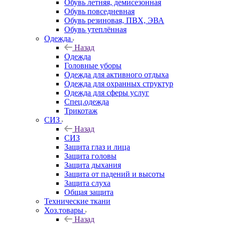
Обувь летняя, демисезонная
Обувь повседневная
Обувь резиновая, ПВХ, ЭВА
Обувь утеплённая
Одежда
Назад
Одежда
Головные уборы
Одежда для активного отдыха
Одежда для охранных структур
Одежда для сферы услуг
Спец.одежда
Трикотаж
СИЗ
Назад
СИЗ
Защита глаз и лица
Защита головы
Защита дыхания
Защита от падений и высоты
Защита слуха
Общая защита
Технические ткани
Хоз.товары
Назад