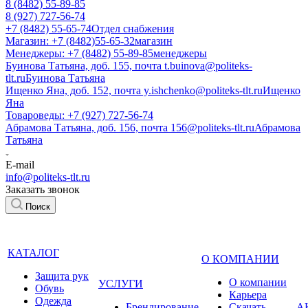
8 (8482) 55-89-85
8 (927) 727-56-74
+7 (8482) 55-65-74
Отдел снабжения
Магазин: +7 (8482)55-65-32
магазин
Менеджеры: +7 (8482) 55-89-85
менеджеры
Буинова Татьяна, доб. 155, почта t.buinova@politeks-
tlt.ru
Буинова Татьяна
Ищенко Яна, доб. 152, почта y.ishchenko@politeks-tlt.ru
Ищенко
Яна
Товароведы: +7 (927) 727-56-74
Абрамова Татьяна, доб. 156, почта 156@politeks-tlt.ru
Абрамова
Татьяна
E-mail
info@politeks-tlt.ru
Заказать звонок
Поиск
КАТАЛОГ
О КОМПАНИИ
Защита рук
О компании
УСЛУГИ
Обувь
Карьера
Одежда
Брендирование
Cкачать
А