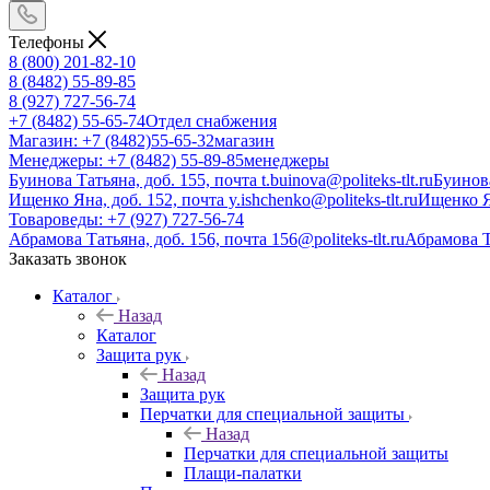
Телефоны
8 (800) 201-82-10
8 (8482) 55-89-85
8 (927) 727-56-74
+7 (8482) 55-65-74
Отдел снабжения
Магазин: +7 (8482)55-65-32
магазин
Менеджеры: +7 (8482) 55-89-85
менеджеры
Буинова Татьяна, доб. 155, почта t.buinova@politeks-tlt.ru
Буинов
Ищенко Яна, доб. 152, почта y.ishchenko@politeks-tlt.ru
Ищенко 
Товароведы: +7 (927) 727-56-74
Абрамова Татьяна, доб. 156, почта 156@politeks-tlt.ru
Абрамова 
Заказать звонок
Каталог
Назад
Каталог
Защита рук
Назад
Защита рук
Перчатки для специальной защиты
Назад
Перчатки для специальной защиты
Плащи-палатки