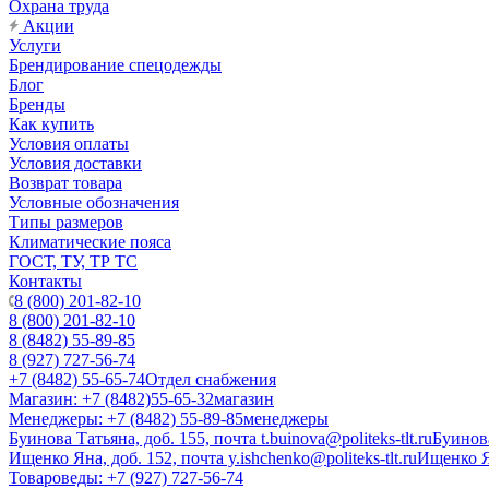
Охрана труда
Акции
Услуги
Брендирование спецодежды
Блог
Бренды
Как купить
Условия оплаты
Условия доставки
Возврат товара
Условные обозначения
Типы размеров
Климатические пояса
ГОСТ, ТУ, ТР ТС
Контакты
8 (800) 201-82-10
8 (800) 201-82-10
8 (8482) 55-89-85
8 (927) 727-56-74
+7 (8482) 55-65-74
Отдел снабжения
Магазин: +7 (8482)55-65-32
магазин
Менеджеры: +7 (8482) 55-89-85
менеджеры
Буинова Татьяна, доб. 155, почта t.buinova@politeks-tlt.ru
Буинов
Ищенко Яна, доб. 152, почта y.ishchenko@politeks-tlt.ru
Ищенко 
Товароведы: +7 (927) 727-56-74