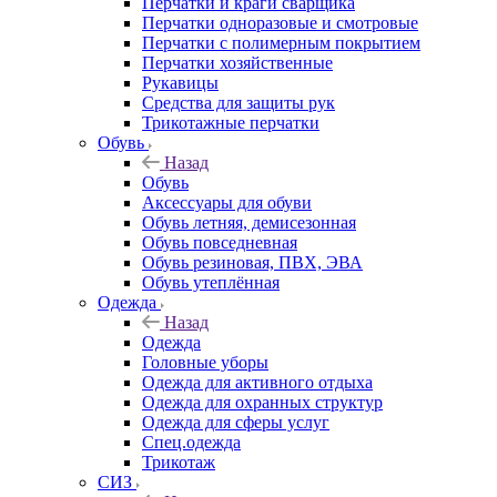
Перчатки и краги сварщика
Перчатки одноразовые и смотровые
Перчатки с полимерным покрытием
Перчатки хозяйственные
Рукавицы
Средства для защиты рук
Трикотажные перчатки
Обувь
Назад
Обувь
Аксессуары для обуви
Обувь летняя, демисезонная
Обувь повседневная
Обувь резиновая, ПВХ, ЭВА
Обувь утеплённая
Одежда
Назад
Одежда
Головные уборы
Одежда для активного отдыха
Одежда для охранных структур
Одежда для сферы услуг
Спец.одежда
Трикотаж
СИЗ