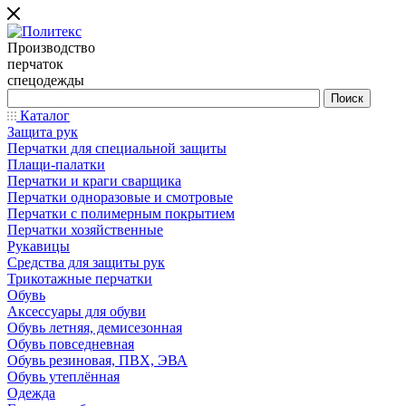
Производство
перчаток
спецодежды
Каталог
Защита рук
Перчатки для специальной защиты
Плащи-палатки
Перчатки и краги сварщика
Перчатки одноразовые и смотровые
Перчатки с полимерным покрытием
Перчатки хозяйственные
Рукавицы
Средства для защиты рук
Трикотажные перчатки
Обувь
Аксессуары для обуви
Обувь летняя, демисезонная
Обувь повседневная
Обувь резиновая, ПВХ, ЭВА
Обувь утеплённая
Одежда