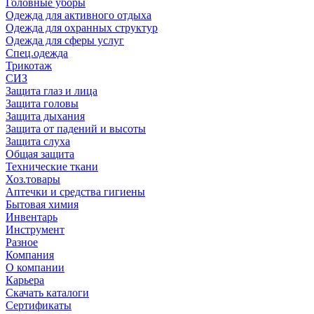
Головные уборы
Одежда для активного отдыха
Одежда для охранных структур
Одежда для сферы услуг
Спец.одежда
Трикотаж
СИЗ
Защита глаз и лица
Защита головы
Защита дыхания
Защита от падений и высоты
Защита слуха
Общая защита
Технические ткани
Хоз.товары
Аптечки и средства гигиены
Бытовая химия
Инвентарь
Инструмент
Разное
Компания
О компании
Карьера
Cкачать каталоги
Сертификаты