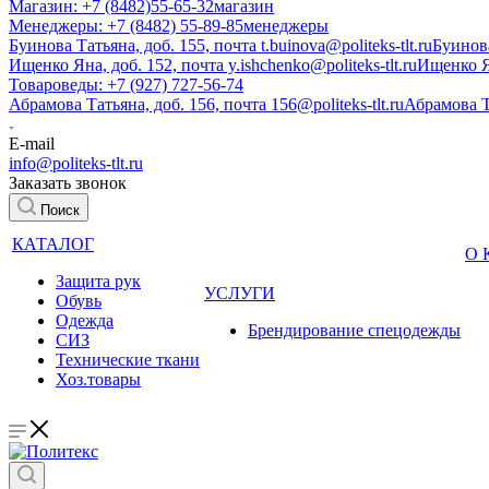
Магазин: +7 (8482)55-65-32
магазин
Менеджеры: +7 (8482) 55-89-85
менеджеры
Буинова Татьяна, доб. 155, почта t.buinova@politeks-tlt.ru
Буинов
Ищенко Яна, доб. 152, почта y.ishchenko@politeks-tlt.ru
Ищенко 
Товароведы: +7 (927) 727-56-74
Абрамова Татьяна, доб. 156, почта 156@politeks-tlt.ru
Абрамова 
E-mail
info@politeks-tlt.ru
Заказать звонок
Поиск
КАТАЛОГ
О
Защита рук
УСЛУГИ
Обувь
Одежда
Брендирование спецодежды
СИЗ
Технические ткани
Хоз.товары