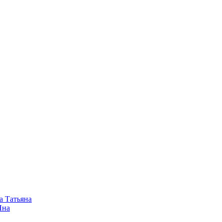
а Татьяна
Яна