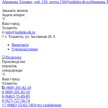
Абрамова Татьяна, доб. 156, почта 156@politeks-tlt.ru
Абрамова 
Заказать звонок
Задать вопрос
Ваш город
Тольятти
info@politeks-tlt.ru
г. Тольятти, ул. Заставная 26 А
Вконтакте
Одноклассники
Производство
перчаток
спецодежды
Ваш город
Тольятти
8 (800) 201-82-10
8 (800) 201-82-10
8 (8482) 55-89-85
8 (927) 727-56-74
+7 (8482) 55-65-74
Отдел снабжения