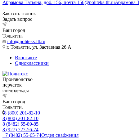
Абрамова Татьяна, доб. 156, почта 156@politeks-tlt.ru
Абрамова 
Заказать звонок
Задать вопрос
Ваш город
Тольятти
info@politeks-tlt.ru
г. Тольятти, ул. Заставная 26 А
Вконтакте
Одноклассники
Производство
перчаток
спецодежды
Ваш город
Тольятти
8 (800) 201-82-10
8 (800) 201-82-10
8 (8482) 55-89-85
8 (927) 727-56-74
+7 (8482) 55-65-74
Отдел снабжения