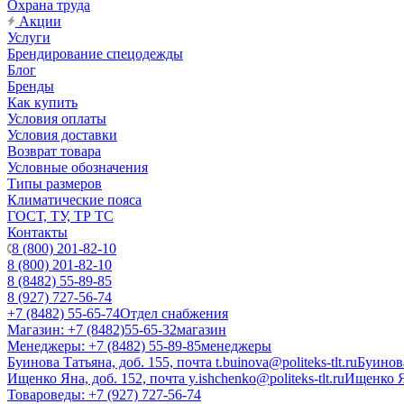
Охрана труда
Акции
Услуги
Брендирование спецодежды
Блог
Бренды
Как купить
Условия оплаты
Условия доставки
Возврат товара
Условные обозначения
Типы размеров
Климатические пояса
ГОСТ, ТУ, ТР ТС
Контакты
8 (800) 201-82-10
8 (800) 201-82-10
8 (8482) 55-89-85
8 (927) 727-56-74
+7 (8482) 55-65-74
Отдел снабжения
Магазин: +7 (8482)55-65-32
магазин
Менеджеры: +7 (8482) 55-89-85
менеджеры
Буинова Татьяна, доб. 155, почта t.buinova@politeks-tlt.ru
Буинов
Ищенко Яна, доб. 152, почта y.ishchenko@politeks-tlt.ru
Ищенко 
Товароведы: +7 (927) 727-56-74