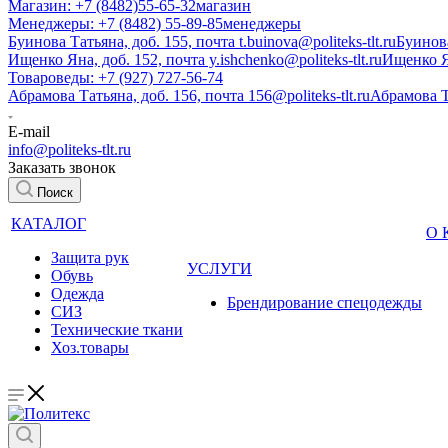
Магазин: +7 (8482)55-65-32
магазин
Менеджеры: +7 (8482) 55-89-85
менеджеры
Буинова Татьяна, доб. 155, почта t.buinova@politeks-tlt.ru
Буинов
Ищенко Яна, доб. 152, почта y.ishchenko@politeks-tlt.ru
Ищенко 
Товароведы: +7 (927) 727-56-74
Абрамова Татьяна, доб. 156, почта 156@politeks-tlt.ru
Абрамова 
E-mail
info@politeks-tlt.ru
Заказать звонок
Поиск
КАТАЛОГ
О
Защита рук
УСЛУГИ
Обувь
Одежда
Брендирование спецодежды
СИЗ
Технические ткани
Хоз.товары