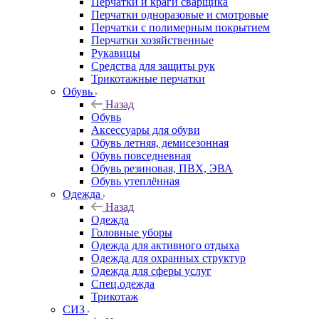
Перчатки и краги сварщика
Перчатки одноразовые и смотровые
Перчатки с полимерным покрытием
Перчатки хозяйственные
Рукавицы
Средства для защиты рук
Трикотажные перчатки
Обувь
Назад
Обувь
Аксессуары для обуви
Обувь летняя, демисезонная
Обувь повседневная
Обувь резиновая, ПВХ, ЭВА
Обувь утеплённая
Одежда
Назад
Одежда
Головные уборы
Одежда для активного отдыха
Одежда для охранных структур
Одежда для сферы услуг
Спец.одежда
Трикотаж
СИЗ