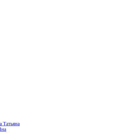
а Татьяна
Яна