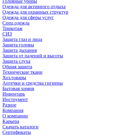
Головные уборы
Одежда для активного отдыха
Одежда для охранных структур
Одежда для сферы услуг
Спец.одежда
Трикотаж
СИЗ
Защита глаз и лица
Защита головы
Защита дыхания
Защита от падений и высоты
Защита слуха
Общая защита
Технические ткани
Хоз.товары
Аптечки и средства гигиены
Бытовая химия
Инвентарь
Инструмент
Разное
Компания
О компании
Карьера
Cкачать каталоги
Сертификаты