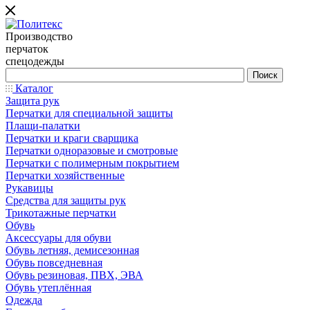
Производство
перчаток
спецодежды
Каталог
Защита рук
Перчатки для специальной защиты
Плащи-палатки
Перчатки и краги сварщика
Перчатки одноразовые и смотровые
Перчатки с полимерным покрытием
Перчатки хозяйственные
Рукавицы
Средства для защиты рук
Трикотажные перчатки
Обувь
Аксессуары для обуви
Обувь летняя, демисезонная
Обувь повседневная
Обувь резиновая, ПВХ, ЭВА
Обувь утеплённая
Одежда