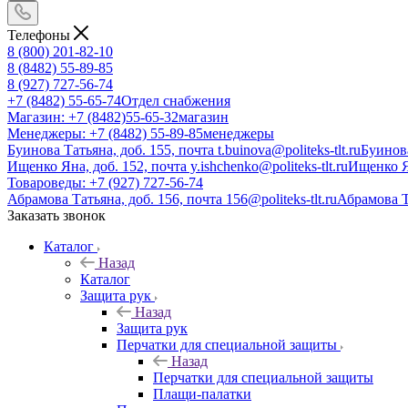
Телефоны
8 (800) 201-82-10
8 (8482) 55-89-85
8 (927) 727-56-74
+7 (8482) 55-65-74
Отдел снабжения
Магазин: +7 (8482)55-65-32
магазин
Менеджеры: +7 (8482) 55-89-85
менеджеры
Буинова Татьяна, доб. 155, почта t.buinova@politeks-tlt.ru
Буинов
Ищенко Яна, доб. 152, почта y.ishchenko@politeks-tlt.ru
Ищенко 
Товароведы: +7 (927) 727-56-74
Абрамова Татьяна, доб. 156, почта 156@politeks-tlt.ru
Абрамова 
Заказать звонок
Каталог
Назад
Каталог
Защита рук
Назад
Защита рук
Перчатки для специальной защиты
Назад
Перчатки для специальной защиты
Плащи-палатки