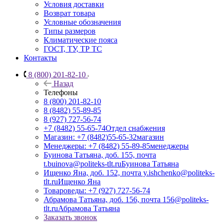
Условия доставки
Возврат товара
Условные обозначения
Типы размеров
Климатические пояса
ГОСТ, ТУ, ТР ТС
Контакты
8 (800) 201-82-10
Назад
Телефоны
8 (800) 201-82-10
8 (8482) 55-89-85
8 (927) 727-56-74
+7 (8482) 55-65-74
Отдел снабжения
Магазин: +7 (8482)55-65-32
магазин
Менеджеры: +7 (8482) 55-89-85
менеджеры
Буинова Татьяна, доб. 155, почта
t.buinova@politeks-tlt.ru
Буинова Татьяна
Ищенко Яна, доб. 152, почта y.ishchenko@politeks-
tlt.ru
Ищенко Яна
Товароведы: +7 (927) 727-56-74
Абрамова Татьяна, доб. 156, почта 156@politeks-
tlt.ru
Абрамова Татьяна
Заказать звонок