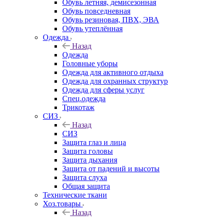
Обувь летняя, демисезонная
Обувь повседневная
Обувь резиновая, ПВХ, ЭВА
Обувь утеплённая
Одежда
Назад
Одежда
Головные уборы
Одежда для активного отдыха
Одежда для охранных структур
Одежда для сферы услуг
Спец.одежда
Трикотаж
СИЗ
Назад
СИЗ
Защита глаз и лица
Защита головы
Защита дыхания
Защита от падений и высоты
Защита слуха
Общая защита
Технические ткани
Хоз.товары
Назад