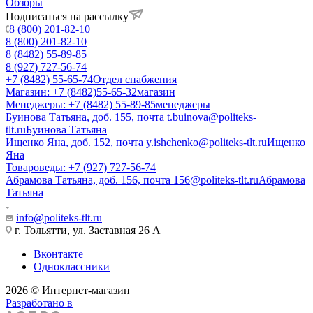
Обзоры
Подписаться на рассылку
8 (800) 201-82-10
8 (800) 201-82-10
8 (8482) 55-89-85
8 (927) 727-56-74
+7 (8482) 55-65-74
Отдел снабжения
Магазин: +7 (8482)55-65-32
магазин
Менеджеры: +7 (8482) 55-89-85
менеджеры
Буинова Татьяна, доб. 155, почта t.buinova@politeks-
tlt.ru
Буинова Татьяна
Ищенко Яна, доб. 152, почта y.ishchenko@politeks-tlt.ru
Ищенко
Яна
Товароведы: +7 (927) 727-56-74
Абрамова Татьяна, доб. 156, почта 156@politeks-tlt.ru
Абрамова
Татьяна
info@politeks-tlt.ru
г. Тольятти, ул. Заставная 26 А
Вконтакте
Одноклассники
2026 © Интернет-магазин
Разработано в