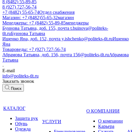
8 (8482) 55-89-85
8 (927) 727-56-74
+7 (8482) 55-65-74
Отдел снабжения
Магазин: +7 (8482)55-65-32
магазин
Менеджеры: +7 (8482) 55-89-85
менеджеры
Буинова Татьяна, доб. 155, почта t.buinova@politeks-
tlt.ru
Буинова Татьяна
Ищенко Яна, доб. 152, почта y.ishchenko@politeks-tlt.ru
Ищенко
Яна
Товароведы: +7 (927) 727-56-74
Абрамова Татьяна, доб. 156, почта 156@politeks-tlt.ru
Абрамова
Татьяна
E-mail
info@politeks-tlt.ru
Заказать звонок
Поиск
КАТАЛОГ
О КОМПАНИИ
Защита рук
О компании
УСЛУГИ
Обувь
Карьера
Одежда
Брендирование
Cкачать
А