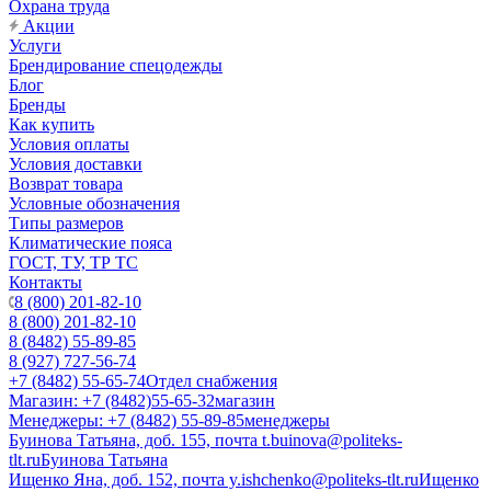
Охрана труда
Акции
Услуги
Брендирование спецодежды
Блог
Бренды
Как купить
Условия оплаты
Условия доставки
Возврат товара
Условные обозначения
Типы размеров
Климатические пояса
ГОСТ, ТУ, ТР ТС
Контакты
8 (800) 201-82-10
8 (800) 201-82-10
8 (8482) 55-89-85
8 (927) 727-56-74
+7 (8482) 55-65-74
Отдел снабжения
Магазин: +7 (8482)55-65-32
магазин
Менеджеры: +7 (8482) 55-89-85
менеджеры
Буинова Татьяна, доб. 155, почта t.buinova@politeks-
tlt.ru
Буинова Татьяна
Ищенко Яна, доб. 152, почта y.ishchenko@politeks-tlt.ru
Ищенко