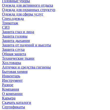
Головные уборы
Одежда для активного отдыха
Одежда для охранных структур
Одежда для сферы услуг
Спец.одежда
Трикотаж
СИЗ
Защита глаз и лица
Защита головы
Защита дыхания
Защита от падений и высоты
Защита слуха
Общая защита
Технические ткани
Хоз.товары
Аптечки и средства гигиены
Бытовая химия
Инвентарь
Инструмент
Разное
Компания
О компании
Карьера
Cкачать каталоги
Сертификаты