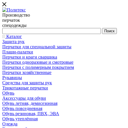
Производство
перчаток
спецодежды
Каталог
Защита рук
Перчатки для специальной защиты
Плащи-палатки
Перчатки и краги сварщика
Перчатки одноразовые и смотровые
Перчатки с полимерным покрытием
Перчатки хозяйственные
Рукавицы
Средства для защиты рук
Трикотажные перчатки
Обувь
Аксессуары для обуви
Обувь летняя, демисезонная
Обувь повседневная
Обувь резиновая, ПВХ, ЭВА
Обувь утеплённая
Одежда