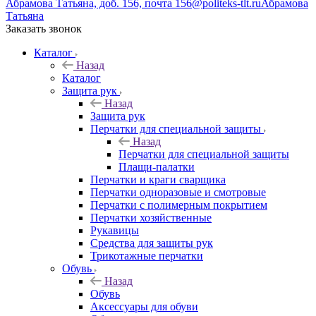
Абрамова Татьяна, доб. 156, почта 156@politeks-tlt.ru
Абрамова
Татьяна
Заказать звонок
Каталог
Назад
Каталог
Защита рук
Назад
Защита рук
Перчатки для специальной защиты
Назад
Перчатки для специальной защиты
Плащи-палатки
Перчатки и краги сварщика
Перчатки одноразовые и смотровые
Перчатки с полимерным покрытием
Перчатки хозяйственные
Рукавицы
Средства для защиты рук
Трикотажные перчатки
Обувь
Назад
Обувь
Аксессуары для обуви