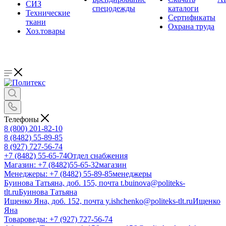
СИЗ
спецодежды
каталоги
Технические
Сертификаты
ткани
Охрана труда
Хоз.товары
Телефоны
8 (800) 201-82-10
8 (8482) 55-89-85
8 (927) 727-56-74
+7 (8482) 55-65-74
Отдел снабжения
Магазин: +7 (8482)55-65-32
магазин
Менеджеры: +7 (8482) 55-89-85
менеджеры
Буинова Татьяна, доб. 155, почта t.buinova@politeks-
tlt.ru
Буинова Татьяна
Ищенко Яна, доб. 152, почта y.ishchenko@politeks-tlt.ru
Ищенко
Яна
Товароведы: +7 (927) 727-56-74